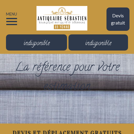
MENU
Devis
gratuit
indisponible
indisponible
La référence pour votre
estimation
DEVIS ET DÉPLACEMENT GRATUITS