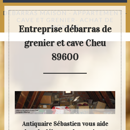
DÉBARRAS MAISON - APPARTEMENT -
CAVE ET GRENIER- ACHAT DE
MONTRE
Entreprise débarras de
grenier et cave Cheu
89600
es en
Antiquaire Sébastien vous aide
Anti