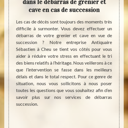
en le
dans le débarras de grenier et
cave
 cave
cave en cas de succession
nier et
Les cas de décès sont toujours des moments très
Il est
tion de
difficile à surmonter. Vous devez effectuer un
surtou
enir un
débarras de votre grenier et cave en vue de
jugez i
normes
succession ? Notre entreprise Antiquaire
ces pi
tation.
Sébastien à Cheu se tient vos côtés pour vous
de vot
ir aux
aider à réduire votre stress en effectuant le tri
studio
ave de
des biens relatifs à l’héritage. Nous veillerons à ce
cela, 
p tard.
que l’intervention se fasse dans les meilleurs
consum
 villes
délais et dans le total respect. Pour ce genre de
les vi
assage,
situation, nous vous sollicitons à nous poser
entrep
 de ces
toutes les questions que vous souhaitez afin d’en
dans la
r votre
savoir plus sur nos services de débarras
débarr
succession.
oublier
biens 
nous p