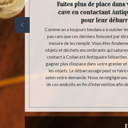
er des
Faites plus de place dans 
ave
cave en contactant Antiq
pour leur débar
le débarras de
Comme on a toujours tendance à oublier les c
 condition
pas rare que ces derniers finissent par êtr
aleur de vos
mesure de les remplir. Vous êtes finalemen
cture ne vous
objets et déchets encombrants qui saturent
 Antiquaire
contact à Collan est Antiquaire Sébastien
 une belle
gagner plus d’espace dans votre grenier et c
ésitez à faire
les objets. Le débarrassage peut se faire e
er un débarras
selon votre demande. Nous ne négligerons
ous décevrons
de ces endroits en fin d’intervention afin d