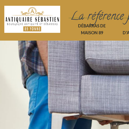
La référence 
DÉBARRAS DE
MAISON 89
D'