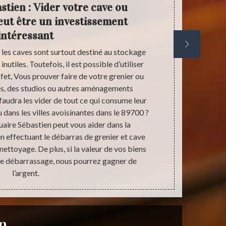
stien : Vider votre cave ou
Vou
eut être un investissement
ex
intéressant
déb
et les caves sont surtout destiné au stockage
Débarrasser u
nutiles. Toutefois, il est possible d’utiliser
voire très en
fet, Vous prouver faire de votre grenier ou
le temps. La 
s, des studios ou autres aménagements
Chez notre 
 faudra les vider de tout ce qui consume leur
équipe d’arti
 dans les villes avoisinantes dans le 89700 ?
le débarras
aire Sébastien peut vous aider dans la
d’ailleurs g
en effectuant le débarras de grenier et cave
notre 
 nettoyage. De plus, si la valeur de vos biens
recommandons
de débarrassage, nous pourrez gagner de
si vous vo
l’argent.
n