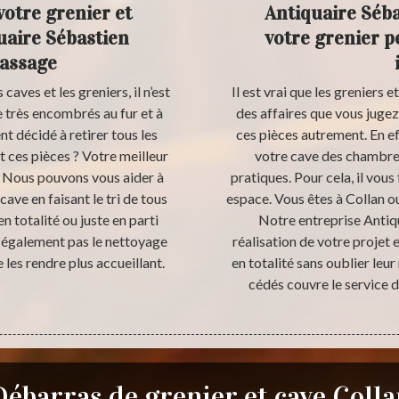
votre grenier et
Antiquaire Séba
uaire Sébastien
votre grenier p
rassage
aves et les greniers, il n’est
Il est vrai que les greniers 
e très encombrés au fur et à
des affaires que vous jugez i
t décidé à retirer tous les
ces pièces autrement. En ef
 ces pièces ? Votre meilleur
votre cave des chambre
. Nous pouvons vous aider à
pratiques. Pour cela, il vous
ave en faisant le tri de tous
espace. Vous êtes à Collan ou
n totalité ou juste en parti
Notre entreprise Antiqu
 également pas le nettoyage
réalisation de votre projet 
e les rendre plus accueillant.
en totalité sans oublier leur
cédés couvre le service 
Débarras de grenier et cave Colla