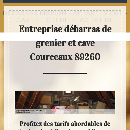
DÉBARRAS MAISON - APPARTEMENT -
CAVE ET GRENIER- ACHAT DE
MONTRE
Entreprise débarras de
grenier et cave
Courceaux 89260
ous
Profitez des tarifs abordables de
Anti