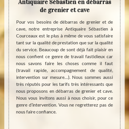
s de
Antiquaire Sébastien en débarras
r
de grenier et cave
 rien à
Pour vos besoins de débarras de grenier et de
La pre
 cave ?
cave, notre entreprise Antiquaire Sébastien à
cave e
dition
Courceaux est le plus à même de vous satisfaire
accumu
imation
tant sur la qualité de prestation que sur la qualité
besoin
asse le
du service. Beaucoup de sont déjà fait plaisir en
partie
us sera
nous confient ce genre de travail fastidieux car
d’inté
ouvelle
nous savons faire les choses comme il faut
sont 
ayer la
(travail rapide, accompagnement de qualité,
beauco
té pour
intervention sur mesure…). Nous sommes aussi
en ven
sitez à
très réputés pour les tarifs très intéressants que
vaut
us avez
nous proposons en débarras de grenier et cave.
profe
t cave.
Nous vous invitons aussi à nous choisir, pour ce
Sébast
e vous
genre d’intervention. Vous ne regretterez pas de
et peu
nous faire confiance.
grenie