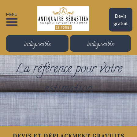
MENU
Devis
gratuit
indisponible
indisponible
La référence pour votre
estimation
DEVIS ET DÉPLACEMENT GRATUITS