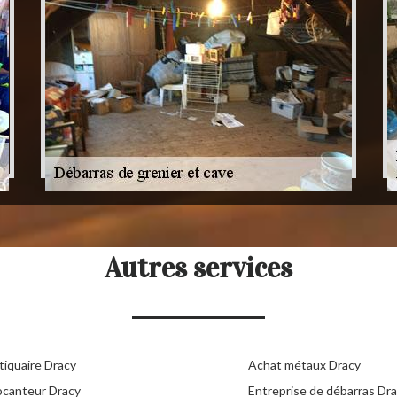
Autres services
tiquaire Dracy
Achat métaux Dracy
ocanteur Dracy
Entreprise de débarras Dr