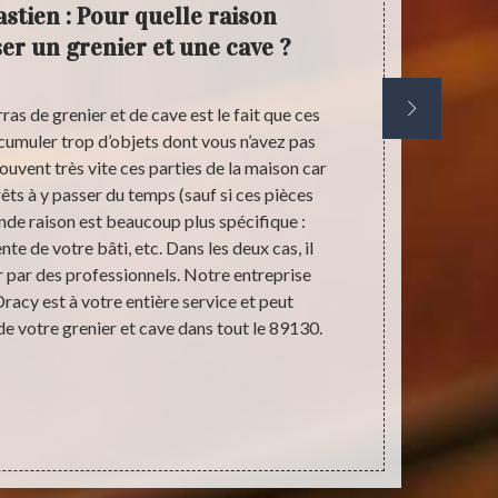
stien : Pour quelle raison
Antiq
ser un grenier et une cave ?
votre 
as de grenier et de cave est le fait que ces
Les greniers
cumuler trop d’objets dont vous n’avez pas
parfois lugubr
souvent très vite ces parties de la maison car
leur état. C
êts à y passer du temps (sauf si ces pièces
toutes le
de raison est beaucoup plus spécifique :
difficile d’
e de votre bâti, etc. Dans les deux cas, il
petits tréso
r par des professionnels. Notre entreprise
vieux souv
racy est à votre entière service et peut
Sébastien p
de votre grenier et cave dans tout le 89130.
Dracy ou ai
encombrant e
et antiquair
valeur. Vou