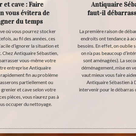
 et cave : Faire
Antiquaire Séba
n vous évitera de
faut-il débarras
gagner du temps
ave où vous pourrez stocker
La première raison de débarr
efois, au fil des années, ces
endroits ont tendance à ac
facile d’ignorer la situation et
besoins. En effet, on oublie 
 Chez Antiquaire Sébastien,
on n’a pas beaucoup d’intér
débarrasser vous-même votre
sont aménagées). La secon
otre entreprise Antiquaire
déménagement, mise en vent
e rapidement fin au problème
vaut mieux vous faire aide
rasserons partiellement ou
Antiquaire Sébastien à D
 grenier et cave selon votre
intervenir pour le débarras 
es pièces, vous n’aurez pas à
nous occuper du nettoyage.