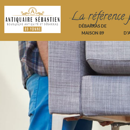
La référence 
DÉBARRAS DE
MAISON 89
D'