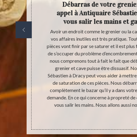
enez
Débarras de votre grenier
e devis
appel à Antiquaire Sébastie
vous salir les mains et 
fs estimatifs
Avoir un endroit comme le grenier ou la c
re une demande
vos affaires inutiles est très pratique. Tout
amont de votre
pièces vont finir par se saturer et il est plus 
paré dans
de s’occuper du problème d’encombrement.
’à remplir le
nous comprenons tout à fait le fait que 
payant et sans
grenier et cave puisse être dissuasif. N
e via nos
Sébastien à Dracy peut vous aider à mettr
ficier d’un
de saturation de ces pièces. Nous débar
 de vos biens
complètement le bazar qu’il y a dans votre
s resterons
demande. En ce qui concerne à propreté de c
cette chance.
vous salir les mains. Nous allons aussi 