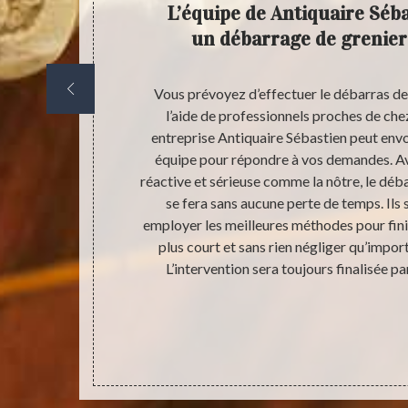
rvices
L’équipe de Antiquaire Séb
iles ?
un débarrage de grenier 
 consument
Vous prévoyez d’effectuer le débarras de
 étagères,
l’aide de professionnels proches de chez
est que ces
entreprise Antiquaire Sébastien peut env
te d’ordures
équipe pour répondre à vos demandes. A
es déchets.
réactive et sérieuse comme la nôtre, le déba
omme quoi tous
se fera sans aucune perte de temps. Ils 
 entreprise de
employer les meilleures méthodes pour finir 
engager est
plus court et sans rien négliger qu’impor
s aussi de
L’intervention sera toujours finalisée pa