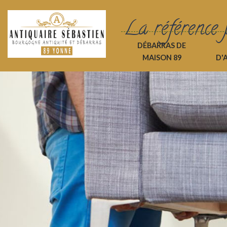
La référence 
DÉBARRAS DE
MAISON 89
D'