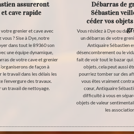
astien assureront
Débarras de gr
et cave rapide
Sébastien veill
céder vos objets
gr
 votre grenier et cave avec
Vous résidez à Dye ou dans s
 vous ? Sise à Dye, notre
un débarras de votre greni
oyer dans tout le 89360 son
Antiquaire Sébastien est
vec une équipe dynamique,
désencombrement ou le vidag
rras de votre cave et grenier
fait de voir tout le bazar qui 
s’organiserons de façon à
objets, cela peut aussi 
le travail dans les délais les
pourriez tomber sur des aff
te l’envergure des travaux.
vous êtes vraiment contrai
r un travail de nettoyage.
cœur, Antiquaire Sébast
difficulté à vous en sépa
objets de valeur sentimental
les associatio