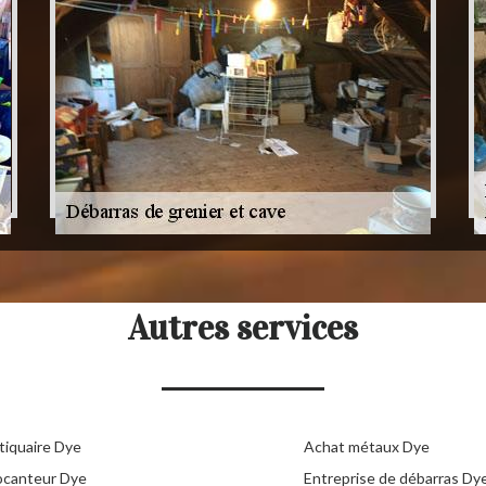
Autres services
tiquaire Dye
Achat métaux Dye
ocanteur Dye
Entreprise de débarras Dy