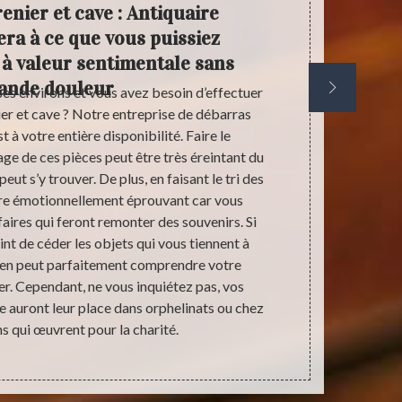
enier et cave : Antiquaire
Déb
era à ce que vous puissiez
gratui
 à valeur sentimentale sans
ande douleur
es environs et vous avez besoin d’effectuer
Pour que Ant
er et cave ? Notre entreprise de débarras
pour le débar
 à votre entière disponibilité. Faire le
de devis. Cel
e de ces pièces peut être très éreintant du
besoin. 
peut s’y trouver. De plus, en faisant le tri des
l’établissem
être émotionnellement éprouvant car vous
formulaire de
aires qui feront remonter des souvenirs. Si
aucun en
nt de céder les objets qui vous tiennent à
numéros en
ien peut parfaitement comprendre votre
débarras de 
rer. Cependant, ne vous inquiétez pas, vos
est supéri
e auront leur place dans orphelinats ou chez
toujours sur
ns qui œuvrent pour la charité.