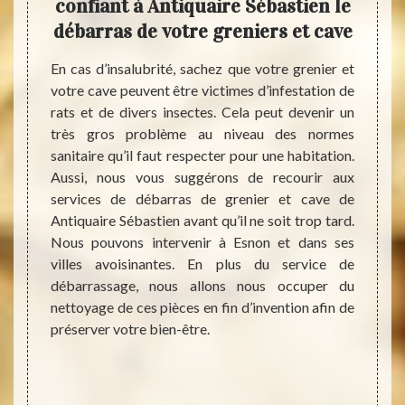
 et
confiant à Antiquaire Sébastien le
ass
n
débarras de votre greniers et cave
ts très
En cas d’insalubrité, sachez que votre grenier et
Savez-
tuer un
votre cave peuvent être victimes d’infestation de
payer 
vue de
rats et de divers insectes. Cela peut devenir un
Pour 
quaire
très gros problème au niveau des normes
spécif
ur vous
sanitaire qu’il faut respecter pour une habitation.
de la 
 le tri
Aussi, nous vous suggérons de recourir aux
coût d
ons à ce
services de débarras de grenier et cave de
donnée
illeurs
Antiquaire Sébastien avant qu’il ne soit trop tard.
: Anti
enre de
Nous pouvons intervenir à Esnon et dans ses
différ
s poser
villes avoisinantes. En plus du service de
se fai
in d’en
débarrassage, nous allons nous occuper du
faire 
barras
nettoyage de ces pièces en fin d’invention afin de
besoin
préserver votre bien-être.
Nos s
décevr