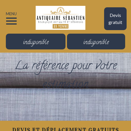
MENU
Devis
gratuit
indisponible
indisponible
La référence pour votre
estimation
DEVIS ET DÉPLACEMENT GRATUITS