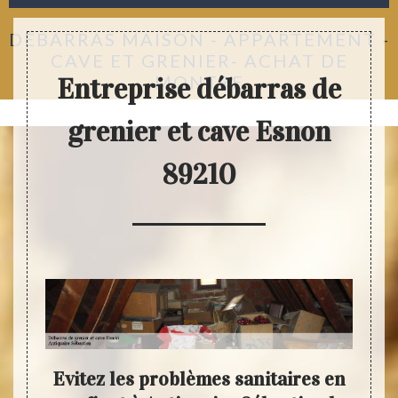
DÉBARRAS MAISON - APPARTEMENT -
CAVE ET GRENIER- ACHAT DE
MONTRE
Entreprise débarras de
grenier et cave Esnon
89210
ide
Evitez les problèmes sanitaires en
An