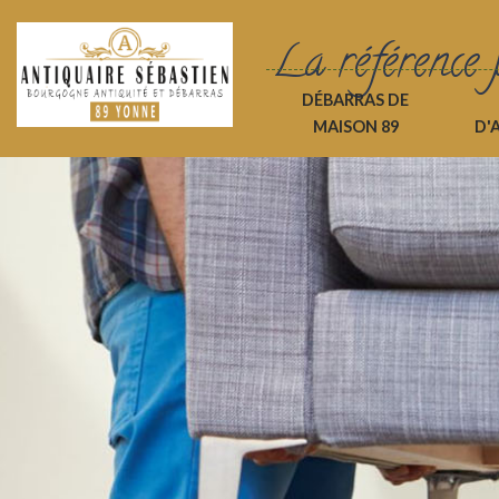
La référence 
DÉBARRAS DE
MAISON 89
D'