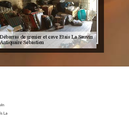
vin
is La