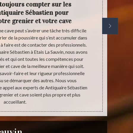
toujours compter sur les
Fait
ntiquaire Sébastien pour
cave
tre grenier et votre cave
e cave peut s’avérer une tâche très difficile
Comme on a to
rler de la poussière qui s’est accumuler dans
pas rare que
 à faire est de contacter des professionnels.
mesure de l
aire Sébastien à Etais La Sauvin, nous avons
objets et dé
fiés et qui ont toutes les compétences pour
contact à Et
er et cave de la meilleure manière qui soit.
aider à gagne
 savoir-faire et leur rigueur professionnelle
de tous les o
 su se démarquer des autres. Nous vous
parti sel
 appel aux experts de Antiquaire Sébastien
nettoyage de
grenier et cave soient plus propre et plus
accueillant.
Sauvin