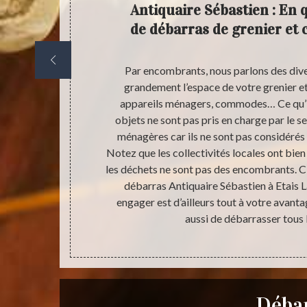
enez
Antiquaire Sébastien : En 
e devis
de débarras de grenier et c
fs estimatifs
Par encombrants, nous parlons des div
re une demande
grandement l’espace de votre grenier et 
amont de votre
appareils ménagers, commodes… Ce qu’il 
paré dans
objets ne sont pas pris en charge par le s
’à remplir le
ménagères car ils ne sont pas considéré
payant et sans
Notez que les collectivités locales ont bi
e via nos
les déchets ne sont pas des encombrants. C’
ficier d’un
débarras Antiquaire Sébastien à Etais L
 de vos biens
engager est d’ailleurs tout à votre avan
s resterons
aussi de débarrasser tous 
cette chance.
Débar