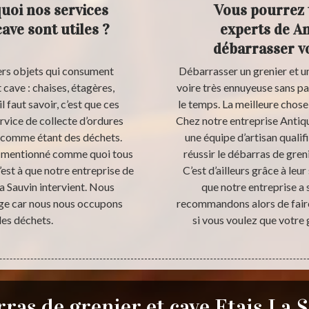
quoi nos services
Vous pourrez 
ave sont utiles ?
experts de A
débarrasser vo
ers objets qui consument
Débarrasser un grenier et un
cave : chaises, étagères,
voire très ennuyeuse sans pa
faut savoir, c’est que ces
le temps. La meilleure chose
ervice de collecte d’ordures
Chez notre entreprise Antiqu
s comme étant des déchets.
une équipe d’artisan quali
en mentionné comme quoi tous
réussir le débarras de greni
est à que notre entreprise de
C’est d’ailleurs grâce à leur
a Sauvin intervient. Nous
que notre entreprise a
tage car nous nous occupons
recommandons alors de faire
les déchets.
si vous voulez que votre 
ras de grenier et cave Etais La 