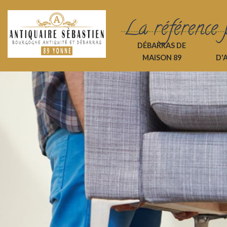
La référence 
DÉBARRAS DE
MAISON 89
D'