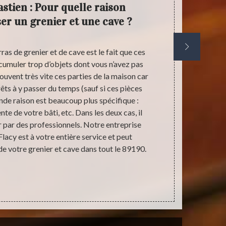
stien : Pour quelle raison
Ant
ser un grenier et une cave ?
dé
as de grenier et de cave est le fait que ces
Les cas de d
cumuler trop d’objets dont vous n’avez pas
Vous devez 
souvent très vite ces parties de la maison car
succession ?
êts à y passer du temps (sauf si ces pièces
côtés pour vou
de raison est beaucoup plus spécifique :
relatifs à l’h
e de votre bâti, etc. Dans les deux cas, il
les meilleurs
r par des professionnels. Notre entreprise
nous vous
lacy est à votre entière service et peut
souhaitez afi
de votre grenier et cave dans tout le 89190.