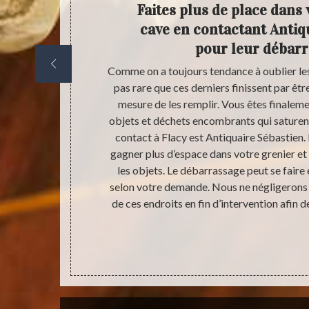
Faire
Faites plus de place dans 
tera de
cave en contactant Antiq
temps
pour leur débar
rrez stocker
Comme on a toujours tendance à oublier les c
s années, ces
pas rare que ces derniers finissent par êtr
 la situation et
mesure de les remplir. Vous êtes finalemen
re Sébastien,
objets et déchets encombrants qui saturent
s-même votre
contact à Flacy est Antiquaire Sébastien
 Antiquaire
gagner plus d’espace dans votre grenier et c
n au problème
les objets. Le débarrassage peut se faire e
ellement ou
selon votre demande. Nous ne négligerons
e selon votre
de ces endroits en fin d’intervention afin d
 n’aurez pas à
 nettoyage.