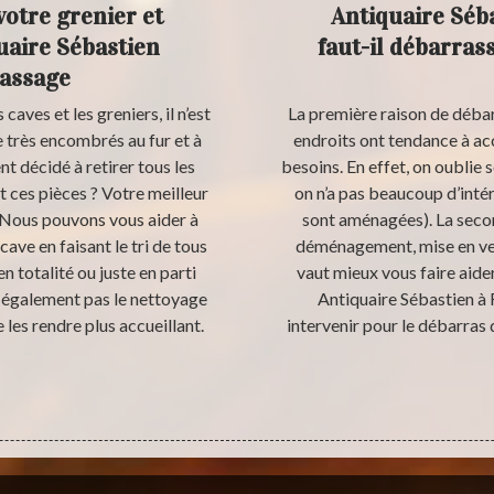
votre grenier et
Antiquaire Séba
uaire Sébastien
faut-il débarras
rassage
aves et les greniers, il n’est
La première raison de débarr
e très encombrés au fur et à
endroits ont tendance à ac
t décidé à retirer tous les
besoins. En effet, on oublie 
 ces pièces ? Votre meilleur
on n’a pas beaucoup d’intér
. Nous pouvons vous aider à
sont aménagées). La secon
ave en faisant le tri de tous
déménagement, mise en vent
n totalité ou juste en parti
vaut mieux vous faire aide
 également pas le nettoyage
Antiquaire Sébastien à F
e les rendre plus accueillant.
intervenir pour le débarras 