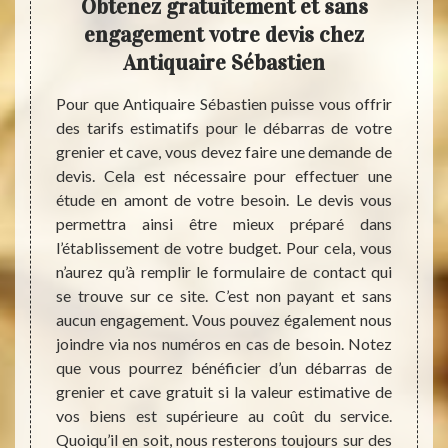
 sur
Obtenez gratuitement et sans
déba
engagement votre devis chez
vo
Antiquaire Sébastien
rtement
aucune
Pour que Antiquaire Sébastien puisse vous offrir
Les gr
 faudra
des tarifs estimatifs pour le débarras de votre
endroi
éer plus
grenier et cave, vous devez faire une demande de
humide
peuvent
devis. Cela est nécessaire pour effectuer une
selon 
s. Cela
étude en amont de votre besoin. Le devis vous
d’y pé
e vente
permettra ainsi être mieux préparé dans
déche
pour en
l’établissement de votre budget. Pour cela, vous
diffic
reprise
n’aurez qu’à remplir le formulaire de contact qui
recele
ne peut
se trouve sur ce site. C’est non payant et sans
valoir
ras de
aucun engagement. Vous pouvez également nous
souven
gratuit
joindre via nos numéros en cas de besoin. Notez
Antiqu
ue vous
que vous pourrez bénéficier d’un débarras de
grenie
vice de
grenier et cave gratuit si la valeur estimative de
ou ail
 tarifs
vos biens est supérieure au coût du service.
tout c
Quoiqu’il en soit, nous resterons toujours sur des
à faire