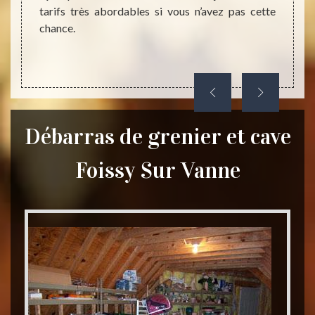
tarifs très abordables si vous n’avez pas cette
nous a
chance.
ont de
des ob
Débarras de grenier et cave
Foissy Sur Vanne