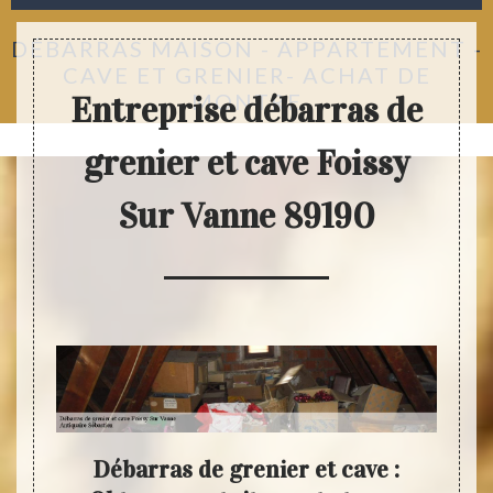
DÉBARRAS MAISON - APPARTEMENT -
CAVE ET GRENIER- ACHAT DE
MONTRE
Entreprise débarras de
grenier et cave Foissy
Sur Vanne 89190
e des
Débarras de grenier et cave :
An