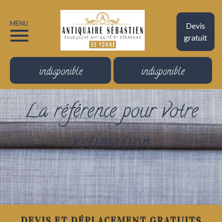
MENU
Devis
gratuit
indisponible
indisponible
La référence pour votre
estimation
DEVIS ET DÉPLACEMENT GRATUITS