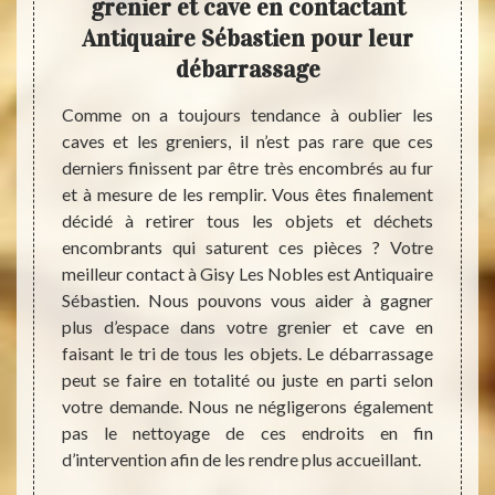
re un
grenier et cave en contactant
Ant
t
Antiquaire Sébastien pour leur
débarrassage
es sont
Pour v
ue vous
cave, 
Comme on a toujours tendance à oublier les
utiliser
Gisy 
caves et les greniers, il n’est pas rare que ces
r faire
satisfa
derniers finissent par être très encombrés au fur
es, des
la qua
et à mesure de les remplir. Vous êtes finalement
s. Pour
plaisi
décidé à retirer tous les objets et déchets
 ce qui
fasti
encombrants qui saturent ces pièces ? Votre
sy Les
comme 
meilleur contact à Gisy Les Nobles est Antiquaire
dans le
de qu
Sébastien. Nous pouvons vous aider à gagner
bastien
sommes
plus d’espace dans votre grenier et cave en
 projet
intére
faisant le tri de tous les objets. Le débarrassage
cave en
grenie
peut se faire en totalité ou juste en parti selon
s, si la
choisi
votre demande. Nous ne négligerons également
vice de
regret
pas le nettoyage de ces endroits en fin
ent.
d’intervention afin de les rendre plus accueillant.