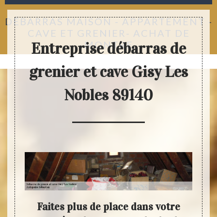
DÉBARRAS MAISON - APPARTEMENT -
CAVE ET GRENIER- ACHAT DE
MONTRE
Entreprise débarras de
grenier et cave Gisy Les
Nobles 89140
votre
Faites plus de place dans votre
Pro