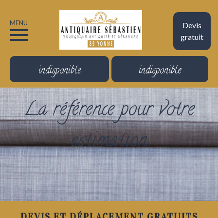
MENU
Devis
gratuit
indisponible
indisponible
La référence pour votre
estimation
DEVIS ET DÉPLACEMENT GRATUITS