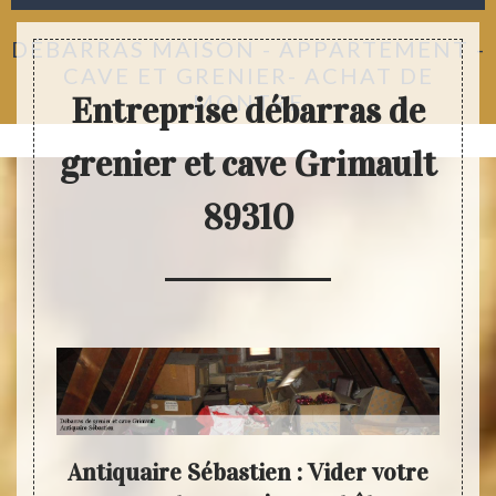
DÉBARRAS MAISON - APPARTEMENT -
CAVE ET GRENIER- ACHAT DE
MONTRE
Entreprise débarras de
grenier et cave Grimault
89310
i nos
Antiquaire Sébastien : Vider votre
Déba