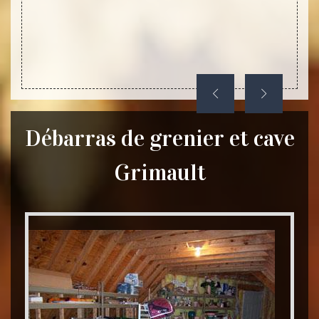
pas à 
occupe
Débarras de grenier et cave
Grimault