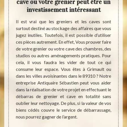
er et
cave ou votre grenier peut être un
Fair
investissement intéressant
v
 objets
Il est vrai que les greniers et les caves sont
 votre
surtout destiné au stockage des affaires que vous
Avoir 
pareils
jugez inutiles. Toutefois, il est possible d’utiliser
vous p
, c’est
ces pièces autrement. En effet, Vous prouver faire
pratiq
 par le
de votre grenier ou votre cave des chambres, des
vont f
 ils ne
studios ou autres aménagements pratiques. Pour
d’igno
échets.
cela, il vous faudra les vider de tout ce qui
d’enc
nt bien
consume leur espace. Vous êtes à Grimault ou
nous 
ne sont
dans les villes avoisinantes dans le 89310 ? Notre
débar
 notre
entreprise Antiquaire Sébastien peut vous aider
puisse
stien à
dans la réalisation de votre projet en effectuant le
Sébast
illeurs
débarras de grenier et cave en totalité sans
rapide
ccupons
oublier leur nettoyage. De plus, si la valeur de vos
pièces
biens cédés couvre le service de débarrassage,
compl
nous pourrez gagner de l’argent.
grenie
concer