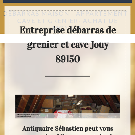
DÉBARRAS MAISON - APPARTEMENT -
CAVE ET GRENIER- ACHAT DE
MONTRE
Entreprise débarras de
grenier et cave Jouy
89150
 :
Antiquaire Sébastien peut vous
Vo