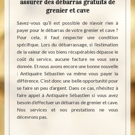
ans
assurer des débarras gratuits de
s
ez
grenier et cave
Séb
Savez-vous qu’il est possible de n’avoir rien à
payer pour le débarras de votre grenier et cave ?
 offrir
Débarr
Pour cela, il faut respecter une condition
e votre
une tâ
spécifique. Lors du débarrassage, si l’estimation
ande de
parler
de la valeur de vos biens récupérables dépasse le
uer une
temps.
coût du service, aucune facture ne vous sera
is vous
des p
donnée. Et nous avons encore une bonne nouvelle
é dans
Antiq
: Antiquaire Sébastien va même vous payer la
a, vous
équipe
différence. C’est donc une belle opportunité pour
act qui
compét
se faire un peu d’argent. Dans ce cas, n’hésitez à
et sans
et cav
faire appel à Antiquaire Sébastien si vous avez
nt nous
d’aille
besoin d’effectuer un débarras de grenier et cave.
. Notez
profes
Nos services et nos prestations ne vous
rras de
démarq
décevrons pas.
tive de
alors 
ervice.
Sébast
sur des
soient 