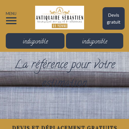
MENU
Devis
gratuit
indisponible
indisponible
La référence pour votre
estimation
DEVIS ET DÉPLACEMENT GRATUITS