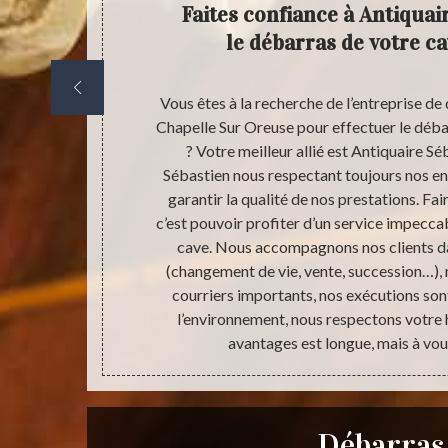
fiant à
Faites confiance à Antiquai
 votre
le débarras de votre ca
e peuvent être
Vous êtes à la recherche de l’entreprise de 
eut devenir un
Chapelle Sur Oreuse pour effectuer le déba
aut respecter
? Votre meilleur allié est Antiquaire S
r aux services
Sébastien nous respectant toujours nos e
ant qu’il ne
garantir la qualité de nos prestations. Fai
Oreuse et dans
c’est pouvoir profiter d’un service impecca
, nous allons
cave. Nous accompagnons nos clients da
ion afin de
(changement de vie, vente, succession…), 
courriers importants, nos exécutions son
l’environnement, nous respectons votre 
avantages est longue, mais à vous
Débarras 