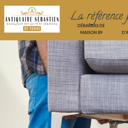
La référence 
DÉBARRAS DE
MAISON 89
D'