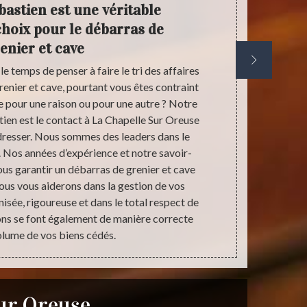
bastien est une véritable
Vou
choix pour le débarras de
ex
enier et cave
déb
e temps de penser à faire le tri des affaires
Débarrasser u
renier et cave, pourtant vous êtes contraint
voire très en
 pour une raison ou pour une autre ? Notre
le temps. La 
ien est le contact à La Chapelle Sur Oreuse
Chez notre 
dresser. Nous sommes des leaders dans le
nous avo
Nos années d’expérience et notre savoir-
compétences p
us garantir un débarras de grenier et cave
manière qui s
 Nous vous aiderons dans la gestion de vos
professionnel
sée, rigoureuse et dans le total respect de
vous recom
ons se font également de manière correcte
Sébastien si 
olume de vos biens cédés.
Sur Oreuse