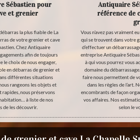
re Sébastien pour
Antiquaire Sé
ve et grenier
référence de 
gr
débarras la plus fiable de La
Vous n’avez pas vraiment eu l
rras de votre grenier et cave
qui se trouvent dans votre g
ébastien. Chez Antiquaire
d’effectuer un débarrassage
ngagements afin de toujours
entreprise Antiquaire Sébast
re le choix de nous engager,
à qui vous pourrez vous a
ble en débarras de grenier et
domaine du débarrassage. 
ns différentes situations
faire nous permettent de vo
nous rangeons les objets et
dans les règles de l’art.
t rapides, nous préservons
encombrants de façon organi
habitation… à liste de nos
vos affaires. Nos estimati
 de les découvrir.
selon le v
de grenier et cave La Chapelle 