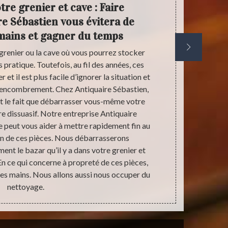
re grenier et cave : Faire
Anti
re Sébastien vous évitera de
faut-i
 mains et gagner du temps
grenier ou la cave où vous pourrez stocker
La première r
ès pratique. Toutefois, au fil des années, ces
endroits on
r et il est plus facile d’ignorer la situation et
besoins. En ef
’encombrement. Chez Antiquaire Sébastien,
on n’a pas b
t le fait que débarrasser vous-même votre
sont aména
re dissuasif. Notre entreprise Antiquaire
déménagemen
e peut vous aider à mettre rapidement fin au
vaut mieux 
n de ces pièces. Nous débarrasserons
Antiquaire S
nt le bazar qu’il y a dans votre grenier et
peut interv
n ce qui concerne à propreté de ces pièces,
 les mains. Nous allons aussi nous occuper du
nettoyage.