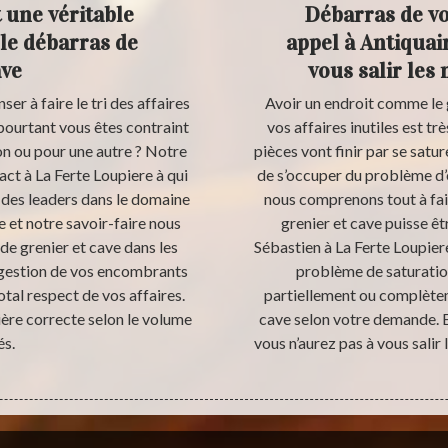
 une véritable
Débarras de vot
le débarras de
appel à Antiquai
ave
vous salir les
er à faire le tri des affaires
Avoir un endroit comme le 
 pourtant vous êtes contraint
vos affaires inutiles est tr
on ou pour une autre ? Notre
pièces vont finir par se sature
act à La Ferte Loupiere à qui
de s’occuper du problème d
des leaders dans le domaine
nous comprenons tout à fai
 et notre savoir-faire nous
grenier et cave puisse êt
de grenier et cave dans les
Sébastien à La Ferte Loupier
a gestion de vos encombrants
problème de saturatio
otal respect de vos affaires.
partiellement ou complèteme
ère correcte selon le volume
cave selon votre demande. E
és.
vous n’aurez pas à vous salir