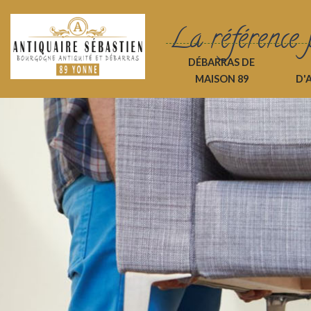
La référence 
DÉBARRAS DE
MAISON 89
D'