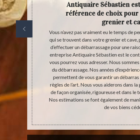
en est
Antiquaire Sébastien est
ence en
référence de choix pour 
grenier et c
s par des tas
Vous n’avez pas vraiment eu le temps de pens
e bon moment
qui se trouvent dans votre grenier et cave,
rès pénible et
d’effectuer un débarrassage pour une rais
de faire appel
entreprise Antiquaire Sébastien est le cont
 travaux de
vous pourrez vous adresser. Nous sommes 
es normes.
du débarrassage. Nos années d’expérience
st active à La
permettent de vous garantir un débarras 
iche qui nous
règles de l’art. Nous vous aiderons dans l
ous sommes
de façon organisée, rigoureuse et dans le t
Nos estimations se font également de mani
de vos biens céd