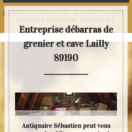
DÉBARRAS MAISON - APPARTEMENT -
CAVE ET GRENIER- ACHAT DE
MONTRE
Entreprise débarras de
grenier et cave Lailly
89190
re
Antiquaire Sébastien peut vous
L’é