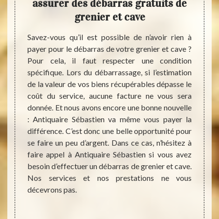
 de
assurer des débarras gratuits de
a
grenier et cave
ise de
Savez-vous qu’il est possible de n’avoir rien à
Vous p
tuer le
payer pour le débarras de votre grenier et cave ?
grenie
eilleur
Pour cela, il faut respecter une condition
proch
iquaire
spécifique. Lors du débarrassage, si l’estimation
entrep
rs nos
de la valeur de vos biens récupérables dépasse le
dans t
qualité
coût du service, aucune facture ne vous sera
vos d
e nous
donnée. Et nous avons encore une bonne nouvelle
réacti
service
: Antiquaire Sébastien va même vous payer la
de vot
e. Nous
différence. C’est donc une belle opportunité pour
de tem
rentes
se faire un peu d’argent. Dans ce cas, n’hésitez à
les me
vente,
faire appel à Antiquaire Sébastien si vous avez
les dé
ets et
besoin d’effectuer un débarras de grenier et cave.
qu’imp
s sont
Nos services et nos prestations ne vous
sera 
t, nous
décevrons pas.
nettoy
de nos
de les