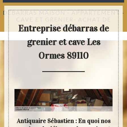
DÉBARRAS MAISON - APPARTEMENT -
CAVE ET GRENIER- ACHAT DE
MONTRE
Entreprise débarras de
grenier et cave Les
Ormes 89110
 le
Antiquaire Sébastien : En quoi nos
L’é