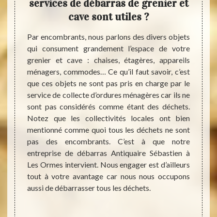
 cave
services de débarras de grenier et
a
 de
cave sont utiles ?
Par encombrants, nous parlons des divers objets
Vous p
qui consument grandement l’espace de votre
grenie
urs des
grenier et cave : chaises, étagères, appareils
proche
gubres,
ménagers, commodes… Ce qu’il faut savoir, c’est
entrep
de rats
que ces objets ne sont pas pris en charge par le
dans t
s envie
service de collecte d’ordures ménagères car ils ne
vos d
jets et
sont pas considérés comme étant des déchets.
réacti
t être
Notez que les collectivités locales ont bien
de vot
peuvent
mentionné comme quoi tous les déchets ne sont
de tem
peuvent
pas des encombrants. C’est à que notre
les me
e vieux
entreprise de débarras Antiquaire Sébastien à
les dé
appel à
Les Ormes intervient. Nous engager est d’ailleurs
qu’imp
e votre
tout à votre avantage car nous nous occupons
sera 
rmes ou
aussi de débarrasser tous les déchets.
nettoy
er tout
erons à
quaire,