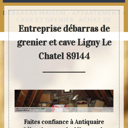
DÉBARRAS MAISON - APPARTEMENT -
CAVE ET GRENIER- ACHAT DE
MONTRE
Entreprise débarras de
grenier et cave Ligny Le
Chatel 89144
i nos
Faites confiance à Antiquaire
An