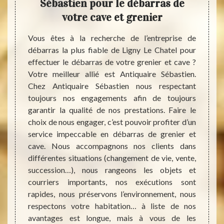
er et
Sébastien pour le débarras de
ass
votre cave et grenier
 objets
Vous êtes à la recherche de l’entreprise de
Savez-
 votre
débarras la plus fiable de Ligny Le Chatel pour
payer 
pareils
effectuer le débarras de votre grenier et cave ?
Pour 
, c’est
Votre meilleur allié est Antiquaire Sébastien.
spécif
 par le
Chez Antiquaire Sébastien nous respectant
de la 
 ils ne
toujours nos engagements afin de toujours
coût d
échets.
garantir la qualité de nos prestations. Faire le
donnée
nt bien
choix de nous engager, c’est pouvoir profiter d’un
: Anti
ne sont
service impeccable en débarras de grenier et
différ
 notre
cave. Nous accompagnons nos clients dans
se fai
stien à
différentes situations (changement de vie, vente,
faire 
ger est
succession…), nous rangeons les objets et
besoin
us nous
courriers importants, nos exécutions sont
Nos s
hets.
rapides, nous préservons l’environnement, nous
décevr
respectons votre habitation… à liste de nos
avantages est longue, mais à vous de les