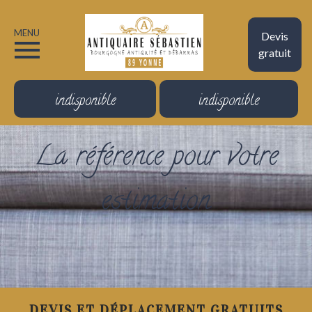
MENU
Devis
gratuit
indisponible
indisponible
La référence pour votre
estimation
DEVIS ET DÉPLACEMENT GRATUITS