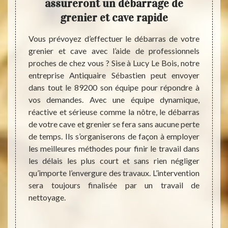
re un
assureront un débarrage de
da
t
grenier et cave rapide
es sont
Vous prévoyez d’effectuer le débarras de votre
Les ca
ue vous
grenier et cave avec l’aide de professionnels
diffic
utiliser
proches de chez vous ? Sise à Lucy Le Bois, notre
débar
r faire
entreprise Antiquaire Sébastien peut envoyer
succe
es, des
dans tout le 89200 son équipe pour répondre à
Sébast
s. Pour
vos demandes. Avec une équipe dynamique,
vous a
 ce qui
réactive et sérieuse comme la nôtre, le débarras
tri des
Bois ou
de votre cave et grenier se fera sans aucune perte
ce que
? Notre
de temps. Ils s’organiserons de façon à employer
délais
s aider
les meilleures méthodes pour finir le travail dans
situat
tuant le
les délais les plus court et sans rien négliger
toutes
té sans
qu’importe l’envergure des travaux. L’intervention
savoi
r de vos
sera toujours finalisée par un travail de
succes
assage,
nettoyage.