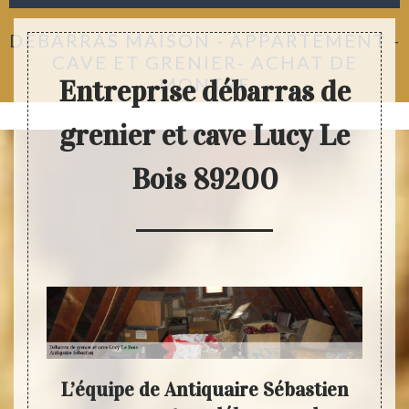
DÉBARRAS MAISON - APPARTEMENT -
CAVE ET GRENIER- ACHAT DE
MONTRE
Entreprise débarras de
grenier et cave Lucy Le
Bois 89200
votre
L’équipe de Antiquaire Sébastien
An