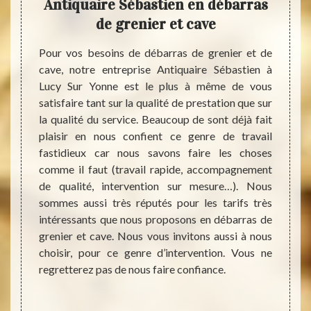
s de
Antiquaire Sébastien en débarras
s
de grenier et cave
Séb
 rien à
Pour vos besoins de débarras de grenier et de
 cave ?
cave, notre entreprise Antiquaire Sébastien à
Débarr
dition
Lucy Sur Yonne est le plus à même de vous
une tâ
imation
satisfaire tant sur la qualité de prestation que sur
parler
asse le
la qualité du service. Beaucoup de sont déjà fait
temps.
us sera
plaisir en nous confient ce genre de travail
des p
ouvelle
fastidieux car nous savons faire les choses
Antiq
ayer la
comme il faut (travail rapide, accompagnement
avons 
té pour
de qualité, intervention sur mesure…). Nous
toutes
sitez à
sommes aussi très réputés pour les tarifs très
de gren
us avez
intéressants que nous proposons en débarras de
C’est 
t cave.
grenier et cave. Nous vous invitons aussi à nous
rigueu
e vous
choisir, pour ce genre d’intervention. Vous ne
se d
regretterez pas de nous faire confiance.
recomm
de Ant
greni