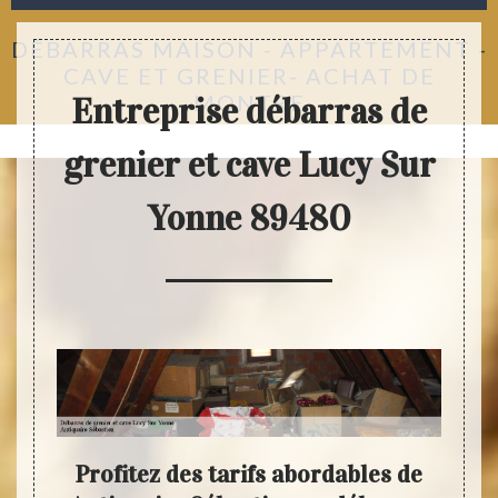
DÉBARRAS MAISON - APPARTEMENT -
CAVE ET GRENIER- ACHAT DE
MONTRE
Entreprise débarras de
grenier et cave Lucy Sur
Yonne 89480
ous
Profitez des tarifs abordables de
Vo