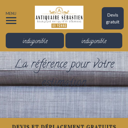
MENU
Devis
gratuit
indisponible
indisponible
La référence pour votre
estimation
DEVIS ET DÉPLACEMENT GRATUITS