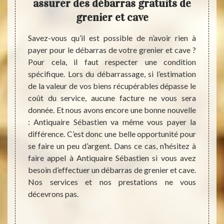
 et
assurer des débarras gratuits de
s
n
grenier et cave
Séb
ts très
Savez-vous qu’il est possible de n’avoir rien à
tuer un
payer pour le débarras de votre grenier et cave ?
Débarr
vue de
Pour cela, il faut respecter une condition
une tâ
quaire
spécifique. Lors du débarrassage, si l’estimation
parler
s côtés
de la valeur de vos biens récupérables dépasse le
temps.
ess en
coût du service, aucune facture ne vous sera
des p
ritage.
donnée. Et nous avons encore une bonne nouvelle
Antiq
e fasse
: Antiquaire Sébastien va même vous payer la
avons 
espect.
différence. C’est donc une belle opportunité pour
toutes
itons à
se faire un peu d’argent. Dans ce cas, n’hésitez à
de gren
e vous
faire appel à Antiquaire Sébastien si vous avez
C’est 
ices de
besoin d’effectuer un débarras de grenier et cave.
rigueu
Nos services et nos prestations ne vous
se d
décevrons pas.
recomm
de Ant
greni