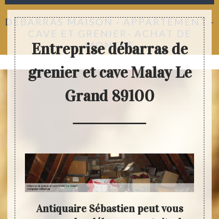
DÉBARRAS MAISON - APPARTEMENT -
CAVE ET GRENIER- ACHAT DE
MONTRE
Entreprise débarras de
grenier et cave Malay Le
Grand 89100
ide
Antiquaire Sébastien peut vous
Vo