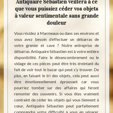
un
Antiquaire Sébastien veillera à ce
s
que vous puissiez céder vos objets
Séb
à valeur sentimentale sans grande
r et de
douleur
dance à
Débarr
vez pas
une tâ
Vous résidez à Marmeaux ou dans ses environs et
ite ces
parler
vous avez besoin d’effectuer un débarras de
eaucoup
temps.
votre grenier et cave ? Notre entreprise de
 pièces
des p
débarras Antiquaire Sébastien est à votre entière
on est
Antiq
disponibilité. Faire le désencombrement ou le
t, mise
une équ
vidage de ces pièces peut être très éreintant du
cas, il
compét
fait de voir tout le bazar qui peut s’y trouver. De
r des
et cav
plus, en faisant le tri des objets, cela peut aussi
quaire
d’aille
être émotionnellement éprouvant car vous
service
profes
pourriez tomber sur des affaires qui feront
e votre
démarq
remonter des souvenirs. Si vous êtes vraiment
alors 
contraint de céder les objets qui vous tiennent à
Sébast
cœur, Antiquaire Sébastien peut parfaitement
soient 
comprendre votre difficulté à vous en séparer.