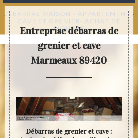
DÉBARRAS MAISON - APPARTEMENT -
CAVE ET GRENIER- ACHAT DE
MONTRE
Entreprise débarras de
grenier et cave
Marmeaux 89420
uelle
Débarras de grenier et cave :
Vo