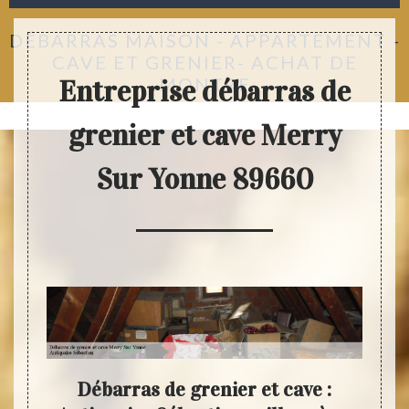
DÉBARRAS MAISON - APPARTEMENT -
CAVE ET GRENIER- ACHAT DE
MONTRE
Entreprise débarras de
grenier et cave Merry
Sur Yonne 89660
es en
Débarras de grenier et cave :
D