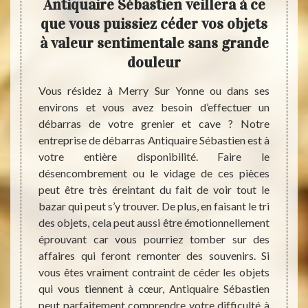
en le
Antiquaire Sébastien veillera à ce
Ob
 cave
que vous puissiez céder vos objets
e
à valeur sentimentale sans grande
nier et
douleur
tion de
Pour q
enir un
des ta
Vous résidez à Merry Sur Yonne ou dans ses
normes
grenie
environs et vous avez besoin d’effectuer un
tation.
devis.
débarras de votre grenier et cave ? Notre
ir aux
étude 
entreprise de débarras Antiquaire Sébastien est à
ave de
perme
votre entière disponibilité. Faire le
p tard.
l’étab
désencombrement ou le vidage de ces pièces
onne et
n’aure
peut être très éreintant du fait de voir tout le
vice de
se tro
bazar qui peut s’y trouver. De plus, en faisant le tri
per du
aucun 
des objets, cela peut aussi être émotionnellement
afin de
joindr
éprouvant car vous pourriez tomber sur des
que vo
affaires qui feront remonter des souvenirs. Si
grenie
vous êtes vraiment contraint de céder les objets
vos bi
qui vous tiennent à cœur, Antiquaire Sébastien
Quoiqu
peut parfaitement comprendre votre difficulté à