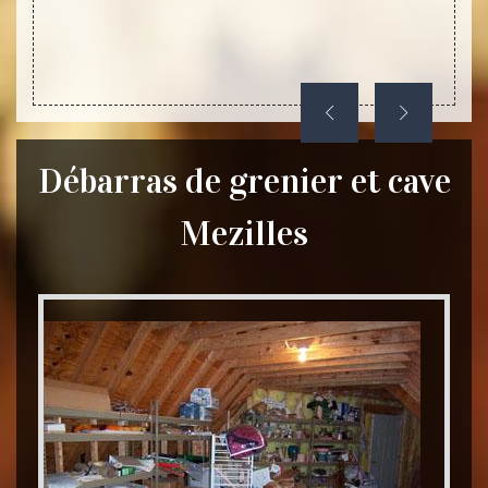
nous a
ont de
des ob
Débarras de grenier et cave
Mezilles