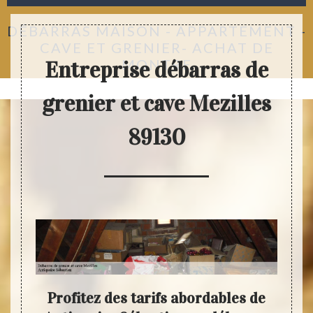
DÉBARRAS MAISON - APPARTEMENT -
CAVE ET GRENIER- ACHAT DE
MONTRE
Entreprise débarras de
grenier et cave Mezilles
89130
e des
Profitez des tarifs abordables de
An