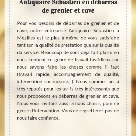
 sur
Antiquaire Sébastien en débarras
déba
de grenier et cave
vo
rtement
Pour vos besoins de débarras de grenier et de
aucune
cave, notre entreprise Antiquaire Sébastien à
Les gr
 faudra
Mezilles est le plus à même de vous satisfaire
endroi
éer plus
tant sur la qualité de prestation que sur la qualité
humide
peuvent
du service. Beaucoup de sont déjà fait plaisir en
selon 
s. Cela
nous confient ce genre de travail fastidieux car
d’y pé
e vente
nous savons faire les choses comme il faut
déche
pour en
(travail rapide, accompagnement de qualité,
diffic
reprise
intervention sur mesure…). Nous sommes aussi
recele
t vous
très réputés pour les tarifs très intéressants que
valoir
nier et
nous proposons en débarras de grenier et cave.
souven
 payant
Nous vous invitons aussi à nous choisir, pour ce
Antiqu
rez. Si
genre d’intervention. Vous ne regretterez pas de
grenie
ice de
nous faire confiance.
ailleu
 tarifs
ce qui
faire 