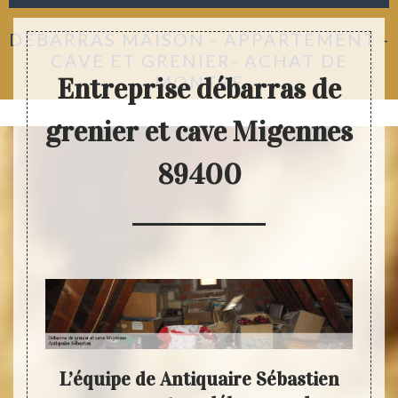
DÉBARRAS MAISON - APPARTEMENT -
CAVE ET GRENIER- ACHAT DE
MONTRE
Entreprise débarras de
grenier et cave Migennes
89400
tre
L’équipe de Antiquaire Sébastien
Pro