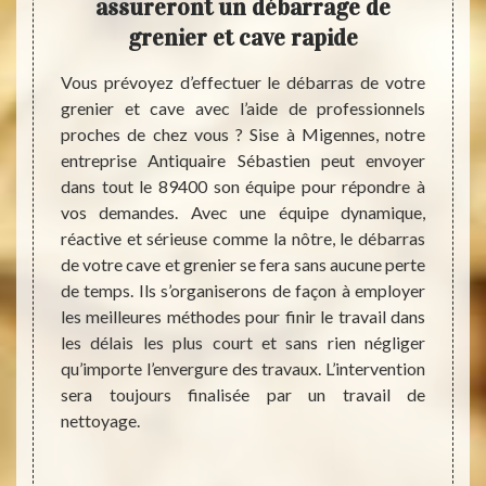
ant
assureront un débarrage de
Ant
eur
grenier et cave rapide
Vous prévoyez d’effectuer le débarras de votre
Pour v
grenier et cave avec l’aide de professionnels
cave, 
er les
proches de chez vous ? Sise à Migennes, notre
Migenn
que ces
entreprise Antiquaire Sébastien peut envoyer
tant su
 au fur
dans tout le 89400 son équipe pour répondre à
du ser
alement
vos demandes. Avec une équipe dynamique,
nous c
échets
réactive et sérieuse comme la nôtre, le débarras
nous 
 Votre
de votre cave et grenier se fera sans aucune perte
(trav
quaire
de temps. Ils s’organiserons de façon à employer
interv
gagner
les meilleures méthodes pour finir le travail dans
très r
ave en
les délais les plus court et sans rien négliger
nous p
rassage
qu’importe l’envergure des travaux. L’intervention
Nous v
i selon
sera toujours finalisée par un travail de
genre 
alement
nettoyage.
nous f
en fin
llant.