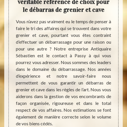
er et
véritable référence de choix pour
Séba
le débarras de grenier et cave
ann
 objets
Vous n’avez pas vraiment eu le temps de penser à
 votre
faire le tri des affaires qui se trouvent dans votre
Votre 
pareils
grenier et cave, pourtant vous êtes contraint
encomb
, c’est
d’effectuer un débarrassage pour une raison ou
toutes
 par le
pour une autre ? Notre entreprise Antiquaire
pour s
 ils ne
Sébastien est le contact à Passy à qui vous
peut ê
échets.
pourrez vous adresser. Nous sommes des leaders
pourqu
nt bien
dans le domaine du débarrassage. Nos années
Antiq
ne sont
d’expérience et notre savoir-faire nous
garant
 notre
permettent de vous garantir un débarras de
cave 
stien à
grenier et cave dans les règles de l’art. Nous vous
D’aill
rs tout
aiderons dans la gestion de vos encombrants de
entrep
ussi de
façon organisée, rigoureuse et dans le total
C’est 
respect de vos affaires. Nos estimations se font
d’assu
également de manière correcte selon le volume
somme
de vos biens cédés.
défis.