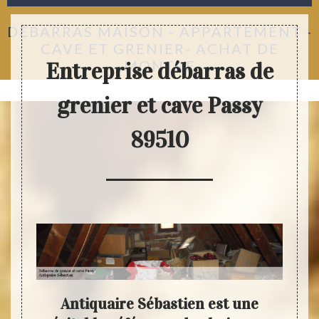
DÉBARRAS MAISON - APPARTEMENT -
CAVE ET GRENIER- ACHAT DE
MONTRE
Entreprise débarras de
grenier et cave Passy
89510
i nos
Antiquaire Sébastien est une
N