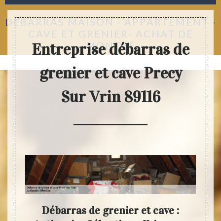
DÉBARRAS MAISON - APPARTEMENT -
CAVE ET GRENIER- ACHAT DE
MONTRE
Entreprise débarras de
grenier et cave Precy
Sur Vrin 89116
tien
Débarras de grenier et cave :
Anti