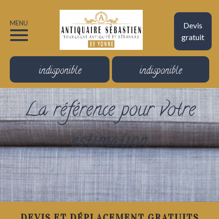
MENU
Devis
gratuit
indisponible
indisponible
La référence pour votre
estimation
DEVIS ET DÉPLACEMENT GRATUITS