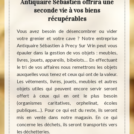
de
Antiquaire Sébastien offrira une
déb
seconde vie à vos biens
récupérables
e votre
Si vot
ionnels
encom
Vous avez besoin de désencombrer ou vider
r Vrin,
place 
votre grenier et votre cave ? Notre entreprise
n peut
alors f
Antiquaire Sébastien à Precy Sur Vrin peut vous
e pour
d’espa
épauler dans la gestion de vos objets : meubles,
équipe
vous p
livres, jouets, appareils, bibelots… En effectuant
 nôtre,
est né
le tri de vos affaires nous remettrons les objets
ra sans
de vot
auxquelles vous tenez et ceux qui ont de la valeur.
rons de
faire 
Les vêtements, livres, jouets, meubles et autres
es pour
Antiqu
objets utiles qui peuvent encore servir seront
 et sans
propos
offert à ceux qui en ont le plus besoin
ravaux.
cave s
(organismes caritatives, orphelinat, écoles
 travail
selon 
publiques…). Pour ce qui est du reste, ils seront
leur 
mis en vente dans notre magasin. En ce qui
débarr
concerne les déchets, ils seront transportés vers
resten
les déchetteries.