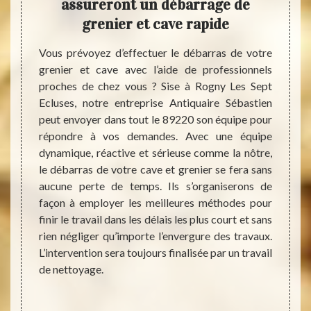
 sur
assureront un débarrage de
serv
grenier et cave rapide
rtement
Vous prévoyez d’effectuer le débarras de votre
Par en
aucune
grenier et cave avec l’aide de professionnels
qui c
 faudra
proches de chez vous ? Sise à Rogny Les Sept
grenie
éer plus
Ecluses, notre entreprise Antiquaire Sébastien
ménage
peuvent
peut envoyer dans tout le 89220 son équipe pour
que ce
s. Cela
répondre à vos demandes. Avec une équipe
servic
e vente
dynamique, réactive et sérieuse comme la nôtre,
sont p
pour en
le débarras de votre cave et grenier se fera sans
Notez 
reprise
aucune perte de temps. Ils s’organiserons de
mentio
Ecluses
façon à employer les meilleures méthodes pour
pas d
rras de
finir le travail dans les délais les plus court et sans
entrep
gratuit
rien négliger qu’importe l’envergure des travaux.
Rogny 
ue vous
L’intervention sera toujours finalisée par un travail
est d’
vice de
de nettoyage.
occupo
 tarifs