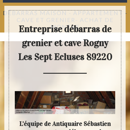
DÉBARRAS MAISON - APPARTEMENT -
CAVE ET GRENIER- ACHAT DE
MONTRE
Entreprise débarras de
grenier et cave Rogny
Les Sept Ecluses 89220
e des
L’équipe de Antiquaire Sébastien
Anti