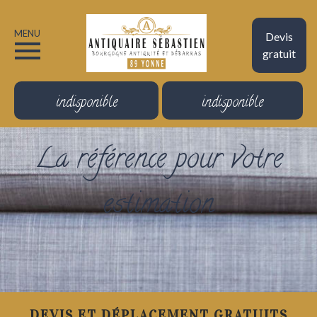
MENU
Devis
gratuit
indisponible
indisponible
La référence pour votre
estimation
DEVIS ET DÉPLACEMENT GRATUITS