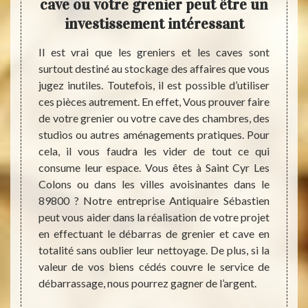
er et
cave ou votre grenier peut être un
Séba
investissement intéressant
ann
 objets
Il est vrai que les greniers et les caves sont
 votre
surtout destiné au stockage des affaires que vous
Votre 
pareils
jugez inutiles. Toutefois, il est possible d’utiliser
encomb
, c’est
ces pièces autrement. En effet, Vous prouver faire
toutes
 par le
de votre grenier ou votre cave des chambres, des
pour s
 ils ne
studios ou autres aménagements pratiques. Pour
peut ê
échets.
cela, il vous faudra les vider de tout ce qui
pourqu
nt bien
consume leur espace. Vous êtes à Saint Cyr Les
Antiq
ne sont
Colons ou dans les villes avoisinantes dans le
garant
 notre
89800 ? Notre entreprise Antiquaire Sébastien
cave 
stien à
peut vous aider dans la réalisation de votre projet
D’aill
ger est
en effectuant le débarras de grenier et cave en
entrep
us nous
totalité sans oublier leur nettoyage. De plus, si la
ce dom
hets.
valeur de vos biens cédés couvre le service de
permet
débarrassage, nous pourrez gagner de l’argent.
nous s
défis.