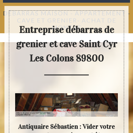
DÉBARRAS MAISON - APPARTEMENT -
CAVE ET GRENIER- ACHAT DE
MONTRE
Entreprise débarras de
grenier et cave Saint Cyr
Les Colons 89800
i nos
Antiquaire Sébastien : Vider votre
N