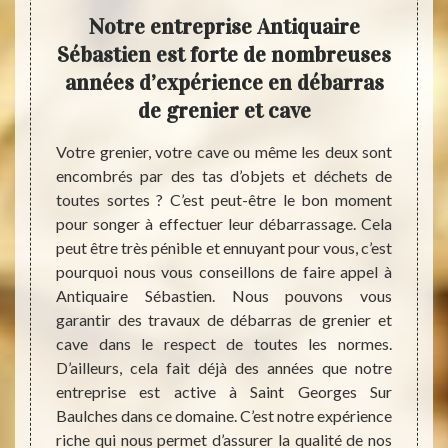
ave :
Notre entreprise Antiquaire
An
stien
Sébastien est forte de nombreuses
ass
es
années d’expérience en débarras
s
de grenier et cave
Savez-
payer 
cave où
Votre grenier, votre cave ou même les deux sont
Pour 
st très
encombrés par des tas d’objets et déchets de
spécif
 pièces
toutes sortes ? C’est peut-être le bon moment
de la 
 facile
pour songer à effectuer leur débarrassage. Cela
coût d
roblème
peut être très pénible et ennuyant pour vous, c’est
donnée
stien,
pourquoi nous vous conseillons de faire appel à
: Anti
it que
Antiquaire Sébastien. Nous pouvons vous
différ
t cave
garantir des travaux de débarras de grenier et
se fai
iquaire
cave dans le respect de toutes les normes.
faire 
ut vous
D’ailleurs, cela fait déjà des années que notre
besoin
lème de
entreprise est active à Saint Georges Sur
Nos s
sserons
Baulches dans ce domaine. C’est notre expérience
décevr
’il y a
riche qui nous permet d’assurer la qualité de nos