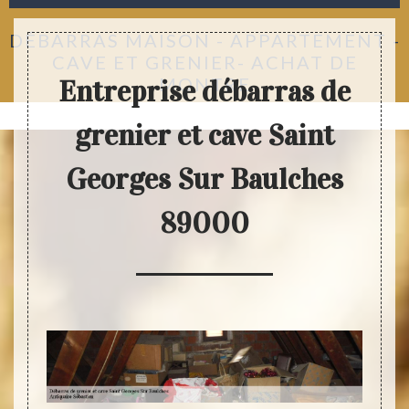
DÉBARRAS MAISON - APPARTEMENT -
CAVE ET GRENIER- ACHAT DE
MONTRE
Entreprise débarras de
grenier et cave Saint
Georges Sur Baulches
89000