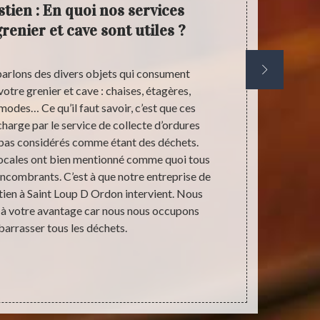
tien : En quoi nos services
Antiq
renier et cave sont utiles ?
votre
arlons des divers objets qui consument
Il est vrai q
otre grenier et cave : chaises, étagères,
des affaires 
des… Ce qu’il faut savoir, c’est que ces
ces pièces a
charge par le service de collecte d’ordures
votre ca
 pas considérés comme étant des déchets.
pratiques. Po
 locales ont bien mentionné comme quoi tous
espace. Vous
encombrants. C’est à que notre entreprise de
dans le 8933
ien à Saint Loup D Ordon intervient. Nous
dans la réal
t à votre avantage car nous nous occupons
et cave en t
barrasser tous les déchets.
vos biens céd