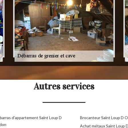
Autres services
barras d'appartement Saint Loup D
Brocanteur Saint Loup D 
don
Achat métaux Saint Loup 