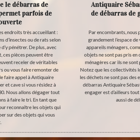
re le débarras de
Antiquaire Sébas
permet parfois de
de débarras de g
couverte
s endroits très accueillant :
Par encombrants, nous p
ns d’insectes ou de rats selon
grandement l’espace de v
 d’y pénétrer. De plus, avec
appareils ménagers, commo
, ces pièces peuvent être
objets ne sont pas pris en 
peuvent receler de véritables
ménagères car ils ne sont
rs ou vous faire remonter de
Notez que les collectivités
e faire appel à Antiquaire
les déchets ne sont pas des 
r et cave si vous résidez à
débarras Antiquaire Sébast
30. Nous allons dégager tout
engager est d’ailleurs tou
 à faire le tri. En tant que
aussi de dé
our reconnaître les objets qui
ber sur des objets qui vous
.