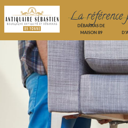
La référence 
DÉBARRAS DE
MAISON 89
D'