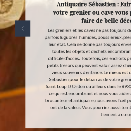
er et
Antiquaire Sébastien : Fai
stien
votre grenier ou cave vous 
faire de belle dé
iers, il n’est
Les greniers et les caves ne pas toujours de
s au fur et à
parfois lugubres, humides, poussiéreux, plei
rer tous les
leur état. Cela ne donne pas toujours envie
otre meilleur
toutes les objets et déchets encombrant
 Nous pouvons
difficile d’accès. Toutefois, ces endroits 
e en faisant le
petits trésors qui peuvent valoir assez che
alité ou juste
vieux souvenirs d’enfance. Le mieux est d
ement pas le
Sébastien pour le débarras de votre grenie
s rendre plus
Saint Loup D Ordon ou ailleurs dans le 893
ce qui est encombrant et nous vous aiderons
brocanteur et antiquaire, nous avons l’œil p
ont de la valeur. Vous pourriez aussi tom
tiennent à cœur