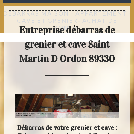
DÉBARRAS MAISON - APPARTEMENT -
CAVE ET GRENIER- ACHAT DE
MONTRE
Entreprise débarras de
grenier et cave Saint
Martin D Ordon 89330
ter
Débarras de votre grenier et cave :
An