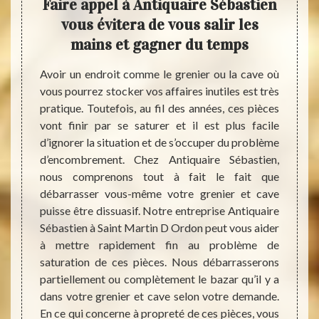
re
Faire appel à Antiquaire Sébastien
ass
otre
vous évitera de vous salir les
mains et gagner du temps
Savez-
payer 
’avérer
Avoir un endroit comme le grenier ou la cave où
Pour 
se sans
vous pourrez stocker vos affaires inutiles est très
spécif
dans le
pratique. Toutefois, au fil des années, ces pièces
de la 
ntacter
vont finir par se saturer et il est plus facile
coût d
eprise
d’ignorer la situation et de s’occuper du problème
donnée
 Ordon,
d’encombrement. Chez Antiquaire Sébastien,
: Anti
 et qui
nous comprenons tout à fait le fait que
différ
sir le
débarrasser vous-même votre grenier et cave
se fai
lleure
puisse être dissuasif. Notre entreprise Antiquaire
faire 
 à leur
Sébastien à Saint Martin D Ordon peut vous aider
besoin
lle que
à mettre rapidement fin au problème de
Nos s
autres.
saturation de ces pièces. Nous débarrasserons
décevr
 appel
partiellement ou complètement le bazar qu’il y a
i vous
dans votre grenier et cave selon votre demande.
nt plus
En ce qui concerne à propreté de ces pièces, vous