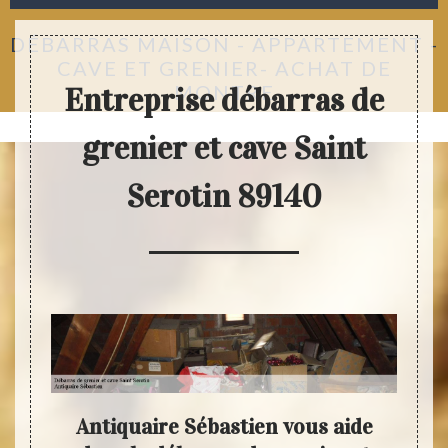
DÉBARRAS MAISON - APPARTEMENT -
CAVE ET GRENIER- ACHAT DE
MONTRE
Entreprise débarras de
grenier et cave Saint
Serotin 89140
s de
Antiquaire Sébastien vous aide
An