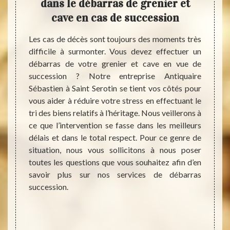
rras
dans le débarras de grenier et
déba
cave en cas de succession
vo
r et de
Les cas de décès sont toujours des moments très
stien à
difficile à surmonter. Vous devez effectuer un
Les gr
isfaire
débarras de votre grenier et cave en vue de
endroi
 qualité
succession ? Notre entreprise Antiquaire
humide
isir en
Sébastien à Saint Serotin se tient vos côtés pour
selon 
eux car
vous aider à réduire votre stress en effectuant le
d’y pé
l faut
tri des biens relatifs à l’héritage. Nous veillerons à
déche
alité,
ce que l’intervention se fasse dans les meilleurs
diffic
s aussi
délais et dans le total respect. Pour ce genre de
recele
nts que
situation, nous vous sollicitons à nous poser
valoir
t cave.
toutes les questions que vous souhaitez afin d’en
souven
pour ce
savoir plus sur nos services de débarras
Antiqu
 pas de
succession.
grenie
ailleu
ce qui
faire 