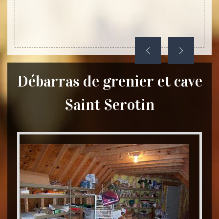
nous a
ont de
des ob
Débarras de grenier et cave
Saint Serotin