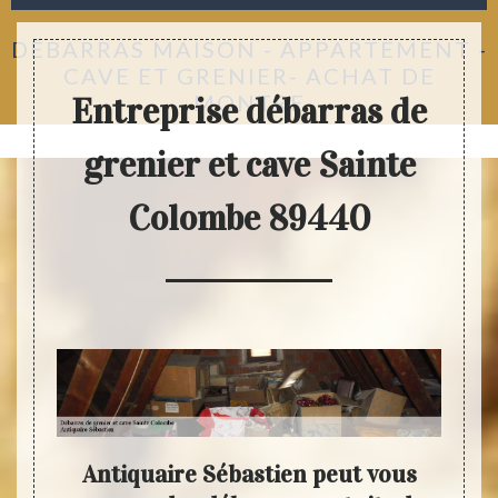
DÉBARRAS MAISON - APPARTEMENT -
CAVE ET GRENIER- ACHAT DE
MONTRE
Entreprise débarras de
grenier et cave Sainte
Colombe 89440
ter
Antiquaire Sébastien peut vous
Fai