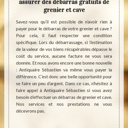
re
assurer des débarras gratuits de
e
otre
grenier et cave
Savez-vous qu’il est possible de n’avoir rien à
En gén
payer pour le débarras de votre grenier et cave ?
vraime
’avérer
Pour cela, il faut respecter une condition
c’est 
se sans
spécifique. Lors du débarrassage, si l’estimation
des ob
dans le
de la valeur de vos biens récupérables dépasse le
temps
ntacter
coût du service, aucune facture ne vous sera
d’obje
eprise
donnée. Et nous avons encore une bonne nouvelle
peuve
, nous
: Antiquaire Sébastien va même vous payer la
Votre 
qui ont
différence. C’est donc une belle opportunité pour
avoir 
ébarras
se faire un peu d’argent. Dans ce cas, n’hésitez à
arrive
ui soit.
faire appel à Antiquaire Sébastien si vous avez
une ra
et leur
besoin d’effectuer un débarras de grenier et cave.
débar
se a su
Nos services et nos prestations ne vous
ailleu
 vous
décevrons pas.
Sébast
experts
Nous v
e votre
haut n
t plus