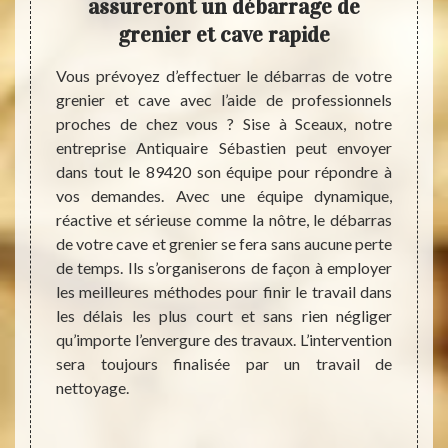
 pour
assureront un débarrage de
déb
ave
grenier et cave rapide
enser à
Vous prévoyez d’effectuer le débarras de votre
Si vot
ns votre
grenier et cave avec l’aide de professionnels
encom
ntraint
proches de chez vous ? Sise à Sceaux, notre
place 
ison ou
entreprise Antiquaire Sébastien peut envoyer
alors f
iquaire
dans tout le 89420 son équipe pour répondre à
d’espa
ui vous
vos demandes. Avec une équipe dynamique,
vous p
leaders
réactive et sérieuse comme la nôtre, le débarras
est né
années
de votre cave et grenier se fera sans aucune perte
de vot
e nous
de temps. Ils s’organiserons de façon à employer
faire 
ras de
les meilleures méthodes pour finir le travail dans
Antiq
us vous
les délais les plus court et sans rien négliger
propos
ants de
qu’importe l’envergure des travaux. L’intervention
cave s
e total
sera toujours finalisée par un travail de
selon 
se font
nettoyage.
leur 
 volume
débarr
resten