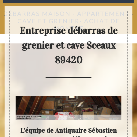
DÉBARRAS MAISON - APPARTEMENT -
CAVE ET GRENIER- ACHAT DE
MONTRE
Entreprise débarras de
grenier et cave Sceaux
89420
ne
L’équipe de Antiquaire Sébastien
Anti