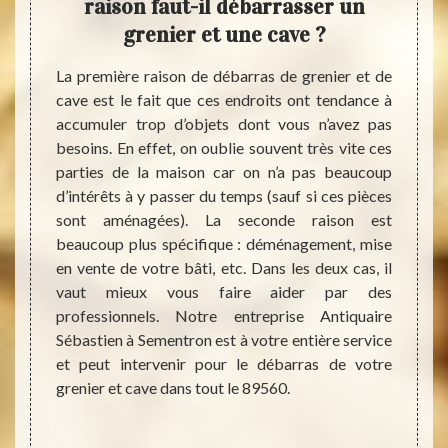
euses
raison faut-il débarrasser un
a
rras
grenier et une cave ?
La première raison de débarras de grenier et de
Vous p
cave est le fait que ces endroits ont tendance à
grenie
ux sont
accumuler trop d’objets dont vous n’avez pas
proche
hets de
besoins. En effet, on oublie souvent très vite ces
entrep
 moment
parties de la maison car on n’a pas beaucoup
dans t
e. Cela
d’intérêts à y passer du temps (sauf si ces pièces
vos d
, c’est
sont aménagées). La seconde raison est
réacti
appel à
beaucoup plus spécifique : déménagement, mise
de vot
s vous
en vente de votre bâti, etc. Dans les deux cas, il
de tem
nier et
vaut mieux vous faire aider par des
les me
ormes.
professionnels. Notre entreprise Antiquaire
les dé
e notre
Sébastien à Sementron est à votre entière service
qu’imp
ans ce
et peut intervenir pour le débarras de votre
sera 
ui nous
grenier et cave dans tout le 89560.
nettoy
ions et
nouveau