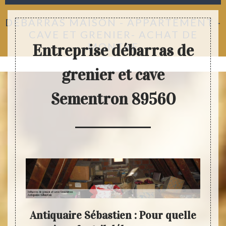
DÉBARRAS MAISON - APPARTEMENT -
CAVE ET GRENIER- ACHAT DE
MONTRE
Entreprise débarras de
grenier et cave
Sementron 89560
re
Antiquaire Sébastien : Pour quelle
L’é