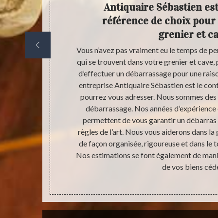
en pour
Antiquaire Sébastien est
ier
référence de choix pour 
grenier et c
us fiable de
Vous n’avez pas vraiment eu le temps de pens
 cave ? Votre
qui se trouvent dans votre grenier et cave,
ébastien nous
d’effectuer un débarrassage pour une rais
tir la qualité
entreprise Antiquaire Sébastien est le cont
uvoir profiter
pourrez vous adresser. Nous sommes des 
ave. Nous
débarrassage. Nos années d’expérience e
changement de
permettent de vous garantir un débarras 
courriers
règles de l’art. Nous vous aiderons dans l
servons
de façon organisée, rigoureuse et dans le t
iste de nos
Nos estimations se font également de mani
ir.
de vos biens céd