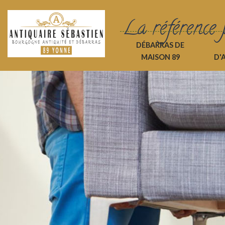
La référence 
DÉBARRAS DE
MAISON 89
D'