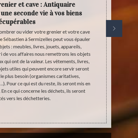
enier et cave : Antiquaire
Antiq
 une seconde vie à vos biens
dé
écupérables
mbrer ou vider votre grenier et votre cave
Savez-vous qu
e Sébastien à Sermizelles peut vous épauler
votre gre
jets : meubles, livres, jouets, appareils,
spécifique.
ri de vos affaires nous remettrons les objets
biens récupé
 qui ont de la valeur. Les vêtements, livres,
sera donné
jets utiles qui peuvent encore servir seront
Sébastien
 le plus besoin (organismes caritatives,
opportunité p
). Pour ce qui est du reste, ils seront mis en
appel à Antiq
En ce qui concerne les déchets, ils seront
de grenier e
és vers les déchetteries.