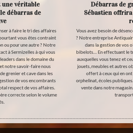
 une véritable
Débarras de gr
le débarras de
Sébastien offrira
ave
r
er à faire le tri des affaires
Vous avez besoin de désenco
 pourtant vous êtes contraint
? Notre entreprise Antiquair
on ou pour une autre ? Notre
dans la gestion de vos ob
act à Sermizelles à qui vous
bibelots… En effectuant le t
leaders dans le domaine du
auxquelles vous tenez et ceux
t notre savoir-faire nous
jouets, meubles et autres ob
de grenier et cave dans les
offert à ceux qui en ont
a gestion de vos encombrants
orphelinat, écoles publiques…
otal respect de vos affaires.
vente dans notre magasin. 
ère correcte selon le volume
transport
és.