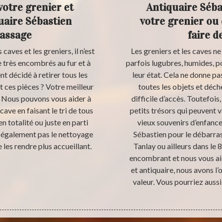
votre grenier et
Antiquaire Sébas
uaire Sébastien
votre grenier ou
rassage
faire d
aves et les greniers, il n’est
Les greniers et les caves ne
e très encombrés au fur et à
parfois lugubres, humides, po
t décidé à retirer tous les
leur état. Cela ne donne pa
 ces pièces ? Votre meilleur
toutes les objets et déc
. Nous pouvons vous aider à
difficile d’accès. Toutefois
ave en faisant le tri de tous
petits trésors qui peuvent 
n totalité ou juste en parti
vieux souvenirs d’enfance
 également pas le nettoyage
Sébastien pour le débarras
e les rendre plus accueillant.
Tanlay ou ailleurs dans le
encombrant et nous vous aid
et antiquaire, nous avons l’
valeur. Vous pourriez auss