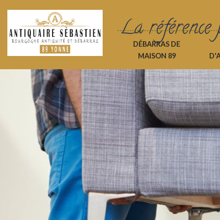
La référence 
DÉBARRAS DE
MAISON 89
D'