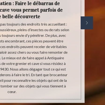
tien : Faire le débarras de
Antiq
 cave vous permet parfois de
dé
e belle découverte
 pas toujours des endroits très accueillant :
Savez-vous qu
ussiéreux, pleins d’insectes ou de rats selon
votre gre
s toujours envie d’y pénétrer. De plus, avec
spécifique.
hets encombrant, ces pièces peuvent être
biens récupé
, ces endroits peuvent receler de véritables
sera donné
valoir assez chers ou vous faire remonter de
Sébastien
. Le mieux est de faire appel à Antiquaire
opportunité p
 de votre grenier et cave si vous résidez à
appel à Antiq
 89430. Nous allons dégager tout ce qui est
de grenier e
erons à faire le tri. En tant que brocanteur
œil pour reconnaître les objets qui ont de la
i tomber sur des objets qui vous tiennent à
cœur.