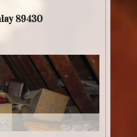
nlay 89430