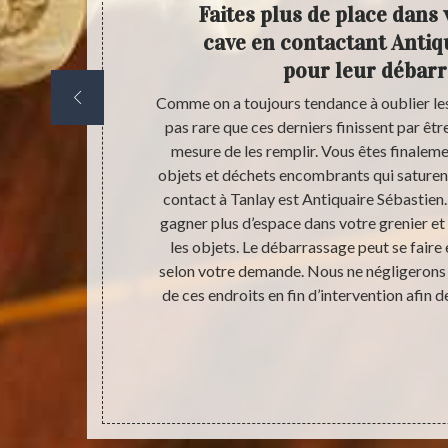
uaire
Faites plus de place dans 
s biens
cave en contactant Antiq
pour leur débar
et votre cave
Comme on a toujours tendance à oublier les c
s épauler dans
pas rare que ces derniers finissent par êtr
s, bibelots… En
mesure de les remplir. Vous êtes finalemen
ts auxquelles
objets et déchets encombrants qui saturent
res, jouets,
contact à Tanlay est Antiquaire Sébastien
eront offert à
gagner plus d’espace dans votre grenier et c
elinat, écoles
les objets. Le débarrassage peut se faire e
nte dans notre
selon votre demande. Nous ne négligerons
rtés vers les
de ces endroits en fin d’intervention afin d