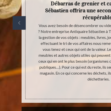
Faire
Débarras de grenier et ca
tera de
Sébastien offrira une secon
temps
récupérabl
rrez stocker
Vous avez besoin de désencombrer ou vider
s années, ces
? Notre entreprise Antiquaire Sébastien à 
 la situation et
la gestion de vos objets : meubles, livres, j
re Sébastien,
effectuant le tri de vos affaires nous reme
s-même votre
vous tenez et ceux qui ont de la valeur. Le
 Antiquaire
meubles et autres objets utiles qui peuvent 
in au problème
ceux qui en ont le plus besoin (organismes c
ellement ou
publiques…). Pour ce qui est du reste, ils s
e selon votre
magasin. En ce qui concerne les déchets, il
 n’aurez pas à
déchetteries.
 nettoyage.