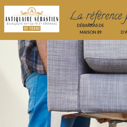
La référence 
DÉBARRAS DE
MAISON 89
D'