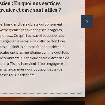
tien : En quoi nos services
Ant
renier et cave sont utiles ?
dé
arlons des divers objets qui consument
Les cas de d
otre grenier et cave : chaises, étagères,
Vous devez 
des… Ce qu’il faut savoir, c’est que ces
succession ? 
charge par le service de collecte d’ordures
côtés pour vou
 pas considérés comme étant des déchets.
relatifs à l’h
 locales ont bien mentionné comme quoi tous
les meilleurs
encombrants. C’est à que notre entreprise de
nous vous
ien à Tissey intervient. Nous engager est
souhaitez afi
avantage car nous nous occupons aussi de
sser tous les déchets.