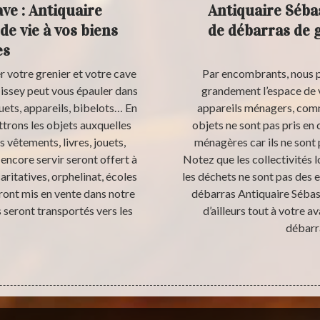
ve : Antiquaire
Antiquaire Sébas
de vie à vos biens
de débarras de g
es
 votre grenier et votre cave
Par encombrants, nous p
Tissey peut vous épauler dans
grandement l’espace de v
ouets, appareils, bibelots… En
appareils ménagers, commo
ttrons les objets auxquelles
objets ne sont pas pris en 
s vêtements, livres, jouets,
ménagères car ils ne sont
encore servir seront offert à
Notez que les collectivités
aritatives, orphelinat, écoles
les déchets ne sont pas des 
eront mis en vente dans notre
débarras Antiquaire Sébast
s seront transportés vers les
d’ailleurs tout à votre 
débarra