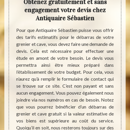
re
Obtenez gratuitement et sans
r
otre
engagement votre devis chez
Antiquaire Sébastien
La pre
cave e
’avérer
Pour que Antiquaire Sébastien puisse vous offrir
accumu
se sans
des tarifs estimatifs pour le débarras de votre
besoin
dans le
grenier et cave, vous devez faire une demande de
partie
ntacter
devis. Cela est nécessaire pour effectuer une
d’inté
eprise
étude en amont de votre besoin. Le devis vous
sont 
ons une
permettra ainsi être mieux préparé dans
beauco
tes les
l’établissement de votre budget. Pour cela, vous
en ven
grenier
n’aurez qu’à remplir le formulaire de contact qui
vaut
. C’est
se trouve sur ce site. C’est non payant et sans
profe
 rigueur
aucun engagement. Vous pouvez également nous
Sébast
a su se
joindre via nos numéros en cas de besoin. Notez
peut i
mandons
que vous pourrez bénéficier d’un débarras de
et cav
iquaire
grenier et cave gratuit si la valeur estimative de
et cave
vos biens est supérieure au coût du service.
Quoiqu’il en soit, nous resterons toujours sur des