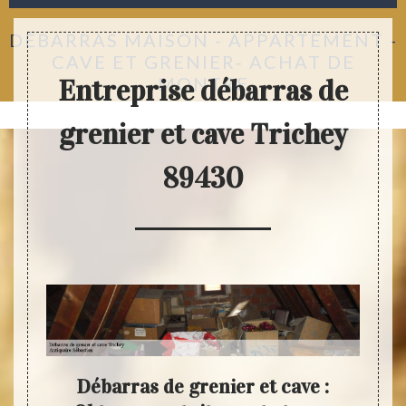
DÉBARRAS MAISON - APPARTEMENT -
CAVE ET GRENIER- ACHAT DE
MONTRE
Entreprise débarras de
grenier et cave Trichey
89430
ter
Débarras de grenier et cave :
Anti