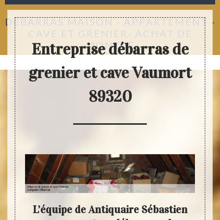
DÉBARRAS MAISON - APPARTEMENT -
CAVE ET GRENIER- ACHAT DE
MONTRE
Entreprise débarras de
grenier et cave Vaumort
89320
ave :
L’équipe de Antiquaire Sébastien
Anti