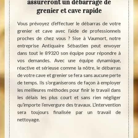
stien
assureront un débarrage de
cave
es
grenier et cave rapide
s
Vous prévoyez d’effectuer le débarras de votre
Il est
grenier et cave avec l’aide de professionnels
surtou
cave où
proches de chez vous ? Sise à Vaumort, notre
jugez i
st très
entreprise Antiquaire Sébastien peut envoyer
ces pi
 pièces
dans tout le 89320 son équipe pour répondre à
de vot
 facile
vos demandes. Avec une équipe dynamique,
studio
roblème
réactive et sérieuse comme la nôtre, le débarras
cela, 
stien,
de votre cave et grenier se fera sans aucune perte
consu
it que
de temps. Ils s’organiserons de façon à employer
dans l
t cave
les meilleures méthodes pour finir le travail dans
entrep
iquaire
les délais les plus court et sans rien négliger
dans la
 mettre
qu’importe l’envergure des travaux. L’intervention
débarr
 de ces
sera toujours finalisée par un travail de
oublier
ment ou
nettoyage.
biens 
 votre
nous p
 ce qui
n’aurez