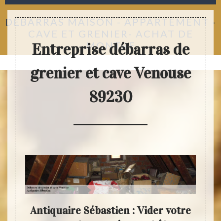
DÉBARRAS MAISON - APPARTEMENT -
CAVE ET GRENIER- ACHAT DE
MONTRE
Entreprise débarras de
grenier et cave Venouse
89230
tien
Antiquaire Sébastien : Vider votre
Anti