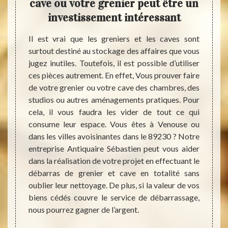
de
cave ou votre grenier peut être un
déb
investissement intéressant
e votre
Il est vrai que les greniers et les caves sont
Si vot
ionnels
surtout destiné au stockage des affaires que vous
encom
, notre
jugez inutiles. Toutefois, il est possible d’utiliser
place 
envoyer
ces pièces autrement. En effet, Vous prouver faire
alors f
ondre à
de votre grenier ou votre cave des chambres, des
d’espa
mique,
studios ou autres aménagements pratiques. Pour
vous p
ébarras
cela, il vous faudra les vider de tout ce qui
est né
e perte
consume leur espace. Vous êtes à Venouse ou
de vot
mployer
dans les villes avoisinantes dans le 89230 ? Notre
faire 
il dans
entreprise Antiquaire Sébastien peut vous aider
Antiq
égliger
dans la réalisation de votre projet en effectuant le
propos
vention
débarras de grenier et cave en totalité sans
cave s
ail de
oublier leur nettoyage. De plus, si la valeur de vos
selon 
biens cédés couvre le service de débarrassage,
leur 
nous pourrez gagner de l’argent.
débarr
resten