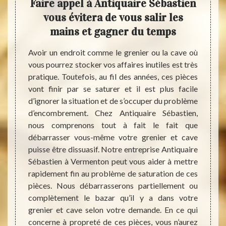
 pour
Faire appel à Antiquaire Sébastien
conf
ave
vous évitera de vous salir les
déba
mains et gagner du temps
enser à
En cas
ns votre
votre 
Avoir un endroit comme le grenier ou la cave où
ntraint
rats e
vous pourrez stocker vos affaires inutiles est très
ison ou
très 
pratique. Toutefois, au fil des années, ces pièces
iquaire
sanita
vont finir par se saturer et il est plus facile
ui vous
Aussi
d’ignorer la situation et de s’occuper du problème
leaders
servi
d’encombrement. Chez Antiquaire Sébastien,
années
Antiqu
nous comprenons tout à fait le fait que
e nous
Nous p
débarrasser vous-même votre grenier et cave
ras de
ville
puisse être dissuasif. Notre entreprise Antiquaire
us vous
débar
Sébastien à Vermenton peut vous aider à mettre
ants de
nettoy
rapidement fin au problème de saturation de ces
e total
préser
pièces. Nous débarrasserons partiellement ou
se font
complètement le bazar qu’il y a dans votre
 volume
grenier et cave selon votre demande. En ce qui
concerne à propreté de ces pièces, vous n’aurez