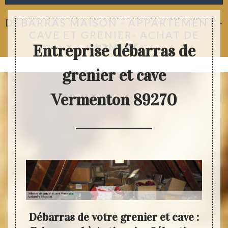
DÉBARRAS MAISON - APPARTEMENT -
CAVE ET GRENIER- ACHAT DE
MONTRE
Entreprise débarras de
grenier et cave
Vermenton 89270
ne
Débarras de votre grenier et cave :
Evit