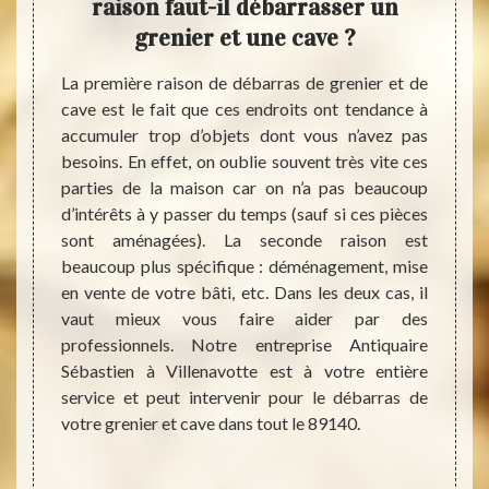
re un
raison faut-il débarrasser un
conf
t
grenier et une cave ?
déba
es sont
La première raison de débarras de grenier et de
En cas
ue vous
cave est le fait que ces endroits ont tendance à
votre 
utiliser
accumuler trop d’objets dont vous n’avez pas
rats e
r faire
besoins. En effet, on oublie souvent très vite ces
très 
es, des
parties de la maison car on n’a pas beaucoup
sanita
s. Pour
d’intérêts à y passer du temps (sauf si ces pièces
Aussi
 ce qui
sont aménagées). La seconde raison est
servi
otte ou
beaucoup plus spécifique : déménagement, mise
Antiqu
? Notre
en vente de votre bâti, etc. Dans les deux cas, il
Nous p
s aider
vaut mieux vous faire aider par des
ses vi
tuant le
professionnels. Notre entreprise Antiquaire
débar
té sans
Sébastien à Villenavotte est à votre entière
nettoy
r de vos
service et peut intervenir pour le débarras de
préser
assage,
votre grenier et cave dans tout le 89140.