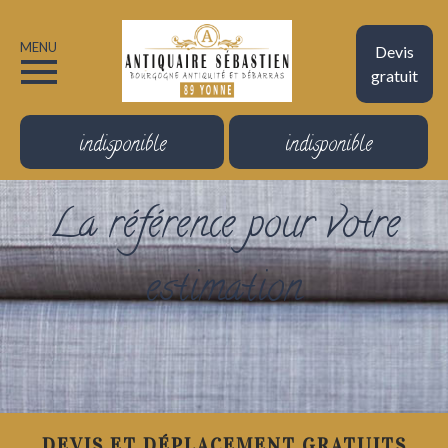
MENU
Devis
gratuit
indisponible
indisponible
La référence pour votre
estimation
DEVIS ET DÉPLACEMENT GRATUITS