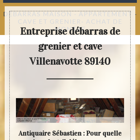
DÉBARRAS MAISON - APPARTEMENT -
CAVE ET GRENIER- ACHAT DE
MONTRE
Entreprise débarras de
grenier et cave
Villenavotte 89140
votre
Antiquaire Sébastien : Pour quelle
Evit