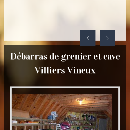
 allons
nous a
ont de
des ob
Débarras de grenier et cave
Villiers Vineux