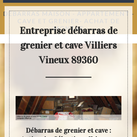
DÉBARRAS MAISON - APPARTEMENT -
CAVE ET GRENIER- ACHAT DE
MONTRE
Entreprise débarras de
grenier et cave Villiers
Vineux 89360
ave :
Débarras de grenier et cave :
An