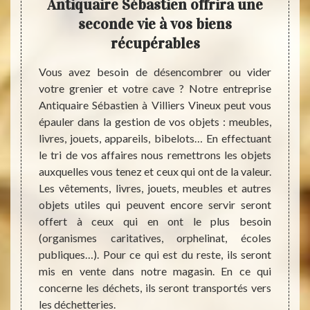
stien
Antiquaire Sébastien offrira une
déba
es
seconde vie à vos biens
vo
s
récupérables
cave où
Vous avez besoin de désencombrer ou vider
Les gr
st très
votre grenier et votre cave ? Notre entreprise
endroi
 pièces
Antiquaire Sébastien à Villiers Vineux peut vous
humide
 facile
épauler dans la gestion de vos objets : meubles,
selon 
roblème
livres, jouets, appareils, bibelots… En effectuant
d’y pé
stien,
le tri de vos affaires nous remettrons les objets
déche
it que
auxquelles vous tenez et ceux qui ont de la valeur.
diffic
t cave
Les vêtements, livres, jouets, meubles et autres
recele
iquaire
objets utiles qui peuvent encore servir seront
valoir
aider à
offert à ceux qui en ont le plus besoin
souven
uration
(organismes caritatives, orphelinat, écoles
Antiqu
erons
publiques…). Pour ce qui est du reste, ils seront
grenier
’il y a
mis en vente dans notre magasin. En ce qui
ailleu
emande.
concerne les déchets, ils seront transportés vers
ce qui
s, vous
les déchetteries.
faire 