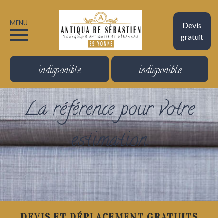
MENU
Devis
gratuit
indisponible
indisponible
La référence pour votre
estimation
DEVIS ET DÉPLACEMENT GRATUITS