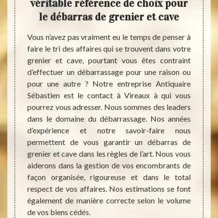
ans
véritable référence de choix pour
serv
ez
le débarras de grenier et cave
Vous n’avez pas vraiment eu le temps de penser à
Par en
faire le tri des affaires qui se trouvent dans votre
qui c
 offrir
grenier et cave, pourtant vous êtes contraint
grenie
e votre
d’effectuer un débarrassage pour une raison ou
ménage
ande de
pour une autre ? Notre entreprise Antiquaire
que ce
uer une
Sébastien est le contact à Vireaux à qui vous
servic
is vous
pourrez vous adresser. Nous sommes des leaders
sont p
é dans
dans le domaine du débarrassage. Nos années
Notez 
a, vous
d’expérience et notre savoir-faire nous
mentio
act qui
permettent de vous garantir un débarras de
pas d
et sans
grenier et cave dans les règles de l’art. Nous vous
entrep
nt nous
aiderons dans la gestion de vos encombrants de
Vireau
. Notez
façon organisée, rigoureuse et dans le total
tout à
rras de
respect de vos affaires. Nos estimations se font
aussi 
tive de
également de manière correcte selon le volume
ervice.
de vos biens cédés.
sur des