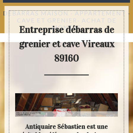
DÉBARRAS MAISON - APPARTEMENT -
CAVE ET GRENIER- ACHAT DE
MONTRE
Entreprise débarras de
grenier et cave Vireaux
89160
 :
Antiquaire Sébastien est une
Anti