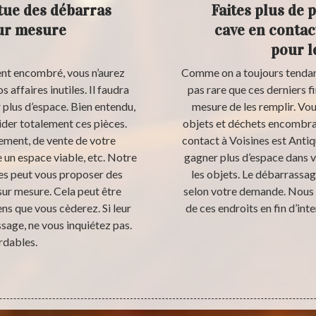
tue des débarras
Faites plus de 
sur mesure
cave en contac
pour l
ment encombré, vous n’aurez
Comme on a toujours tendance 
affaires inutiles. Il faudra
pas rare que ces derniers f
er plus d’espace. Bien entendu,
mesure de les remplir. Vou
ider totalement ces pièces.
objets et déchets encombran
ement, de vente de votre
contact à Voisines est Anti
 un espace viable, etc. Notre
gagner plus d’espace dans vo
nes peut vous proposer des
les objets. Le débarrassage
sur mesure. Cela peut être
selon votre demande. Nous 
ens que vous cèderez. Si leur
de ces endroits en fin d’inte
sage, ne vous inquiétez pas.
rdables.