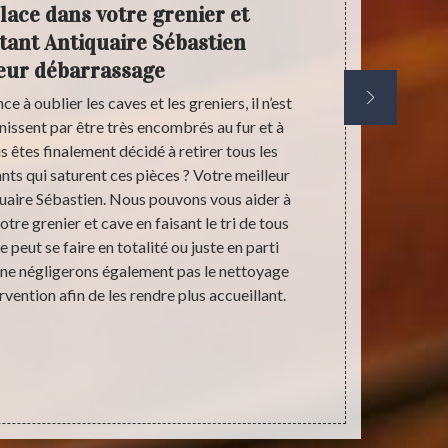
place dans votre grenier et
Antiq
tant Antiquaire Sébastien
votre 
eur débarrassage
à oublier les caves et les greniers, il n’est
Les greniers
inissent par être très encombrés au fur et à
parfois lugubr
s êtes finalement décidé à retirer tous les
leur état. C
ts qui saturent ces pièces ? Votre meilleur
toutes le
quaire Sébastien. Nous pouvons vous aider à
difficile d’
tre grenier et cave en faisant le tri de tous
petits tréso
 peut se faire en totalité ou juste en parti
vieux souv
ne négligerons également pas le nettoyage
Sébastien p
rvention afin de les rendre plus accueillant.
Voisines ou 
encombrant e
et antiquair
valeur. Vou