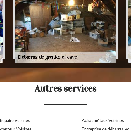
Autres services
tiquaire Voisines
Achat métaux Voisines
ocanteur Voisines
Entreprise de débarras Voi