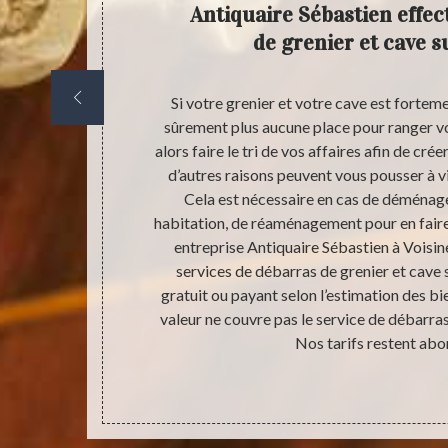
rvices
Antiquaire Sébastien effec
iles ?
de grenier et cave 
 consument
Si votre grenier et votre cave est forte
 étagères,
sûrement plus aucune place pour ranger vos 
est que ces
alors faire le tri de vos affaires afin de cré
te d’ordures
d’autres raisons peuvent vous pousser à v
es déchets.
Cela est nécessaire en cas de déménag
omme quoi tous
habitation, de réaménagement pour en faire
 entreprise de
entreprise Antiquaire Sébastien à Voisi
s engager est
services de débarras de grenier et cave 
s aussi de
gratuit ou payant selon l’estimation des bi
valeur ne couvre pas le service de débarras
Nos tarifs restent abo