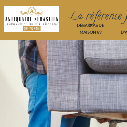
La référence 
DÉBARRAS DE
MAISON 89
D'