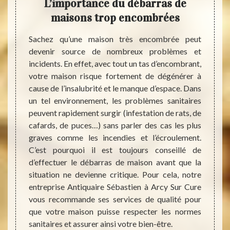
très
L’importance du débarras de
Séb
maisons trop encombrées
eprise
Sachez qu’une maison très encombrée peut
Selon 
on qui
devenir source de nombreux problèmes et
démén
à sur le
incidents. En effet, avec tout un tas d’encombrant,
débarr
astien,
votre maison risque fortement de dégénérer à
peut ê
 {c} en
cause de l’insalubrité et le manque d’espace. Dans
Cure o
son aux
un tel environnement, les problèmes sanitaires
Contac
n d’un
peuvent rapidement surgir (infestation de rats, de
encore
tères :
cafards, de puces…) sans parler des cas les plus
d’aill
objets,
graves comme les incendies et l’écroulement.
du déb
budget,
C’est pourquoi il est toujours conseillé de
votre
is pour
d’effectuer le débarras de maison avant que la
débarr
ment de
situation ne devienne critique. Pour cela, notre
pièce
 se peut
entreprise Antiquaire Sébastien à Arcy Sur Cure
cuisin
ras de
vous recommande ses services de qualité pour
manipu
que votre maison puisse respecter les normes
de me
sanitaires et assurer ainsi votre bien-être.
délica