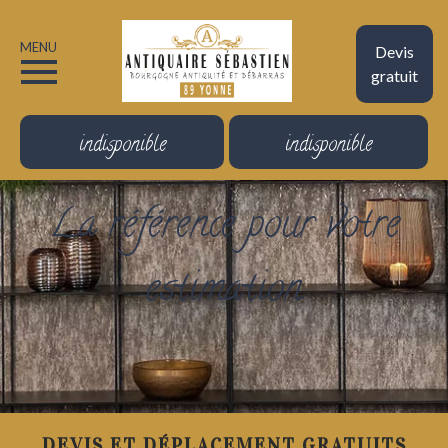
MENU
Devis
gratuit
indisponible
indisponible
La référence pour votre
estimation
DEVIS ET DÉPLACEMENT GRATUITS