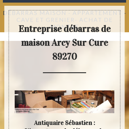
DÉBARRAS MAISON - APPARTEMENT -
CAVE ET GRENIER- ACHAT DE
MONTRE
Entreprise débarras de
maison Arcy Sur Cure
89270
ison
Antiquaire Sébastien :
N