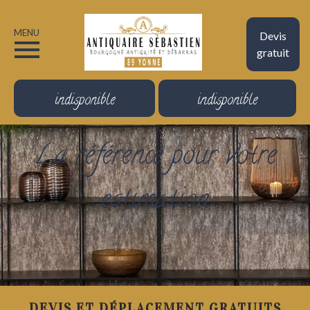
MENU
Devis
gratuit
indisponible
indisponible
La référence pour votre
estimation
DEVIS ET DÉPLACEMENT GRATUITS