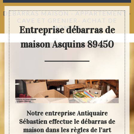
DÉBARRAS MAISON - APPARTEMENT -
CAVE ET GRENIER- ACHAT DE
MONTRE
Entreprise débarras de
maison Asquins 89450
ment
Notre entreprise Antiquaire
N
 du
Sébastien effectue le débarras de
Séb
maison dans les règles de l’art