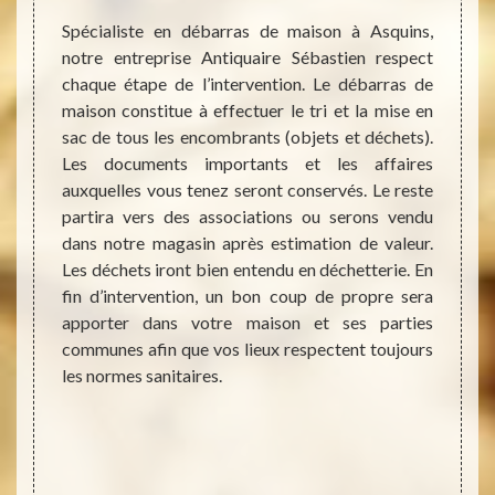
age des
Spécialiste en débarras de maison à Asquins,
Selon 
ou dans
notre entreprise Antiquaire Sébastien respect
démén
astien.
chaque étape de l’intervention. Le débarras de
débarr
travail
maison constitue à effectuer le tri et la mise en
peut ê
de vous
sac de tous les encombrants (objets et déchets).
ou ai
tarif de
Les documents importants et les affaires
Contac
mpte le
auxquelles vous tenez seront conservés. Le reste
encore
s frais
partira vers des associations ou serons vendu
d’aill
prix de
dans notre magasin après estimation de valeur.
du déb
ourriez
Les déchets iront bien entendu en déchetterie. En
votre
gratuit
fin d’intervention, un bon coup de propre sera
débarr
vice et
apporter dans votre maison et ses parties
pièce
ous les
communes afin que vos lieux respectent toujours
cuisin
rassage
les normes sanitaires.
manipu
leures
de me
délica