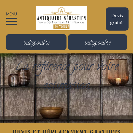
MENU
Devis
gratuit
indisponible
indisponible
La référence pour votre
estimation
DEVIS ET DÉPLACEMENT GRATUITS