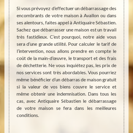
manière
Si vous prévoyez d’effectuer un débarrassage des
Faire
uant et
encombrants de votre maison à Avallon ou dans
Sébast
enre de
ses alentours, faites appel à Antiquaire Sébastien.
maison
porter
Sachez que débarrasser une maison est un travail
écrire
atoire,
très fastidieux. C’est pourquoi, notre aide vous
appele
ts plus
sera d’une grande utilité. Pour calculer le tarif de
pour d
our vous
l’intervention, nous allons prendre en compte le
ce sit
villes
coût de la main-d’œuvre, le transport et des frais
engage
iquaire
de déchetterie. Ne vous inquiétez pas, les prix de
allons
n. Nous
nos services sont très abordables. Vous pourriez
d’app
(gants,
même bénéficier d’un débarras de maison gratuit
ensui
ction…)
si la valeur de vos biens couvre le service et
évalua
ans les
même obtenir une indemnisation. Dans tous les
devis.
écès de
cas, avec Antiquaire Sébastien le débarrassage
concl
oment
de votre maison se fera dans les meilleures
l’inter
ouvons
conditions.