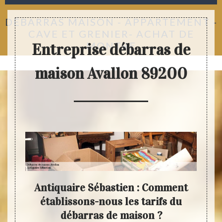
DÉBARRAS MAISON - APPARTEMENT -
CAVE ET GRENIER- ACHAT DE
MONTRE
Entreprise débarras de
maison Avallon 89200
-vous
Antiquaire Sébastien : Comment
Dem
les
établissons-nous les tarifs du
on
débarras de maison ?