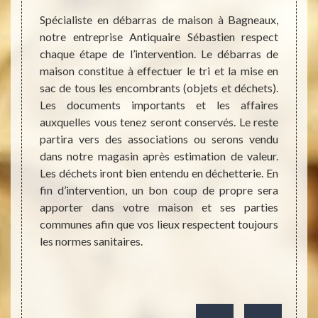
Spécialiste en débarras de maison à Bagneaux,
Une ma
notre entreprise Antiquaire Sébastien respect
être d
eaux ou
chaque étape de l’intervention. Le débarras de
de l’
astien,
maison constitue à effectuer le tri et la mise en
Antiqu
que vos
sac de tous les encombrants (objets et déchets).
aide.
tatives
Les documents importants et les affaires
néces
reprise
auxquelles vous tenez seront conservés. Le reste
maison
eux des
partira vers des associations ou serons vendu
raiso
ion que
dans notre magasin après estimation de valeur.
vente
tacter
Les déchets iront bien entendu en déchetterie. En
longue
les ne
fin d’intervention, un bon coup de propre sera
du déb
maison.
apporter dans votre maison et ses parties
jusqu’
nt être
communes afin que vos lieux respectent toujours
désen
ulement
les normes sanitaires.
permet
us ses
en tout
tre les
n votre