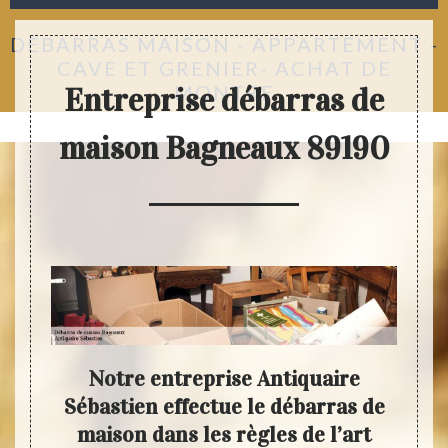
DÉBARRAS MAISON - APPARTEMENT -
CAVE ET GRENIER- ACHAT DE
MONTRE
Entreprise débarras de
maison Bagneaux 89190
aire
Notre entreprise Antiquaire
Cho
biens
Sébastien effectue le débarras de
p
ons
maison dans les règles de l’art