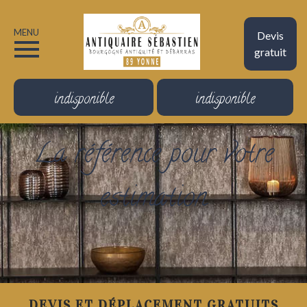
MENU
Devis
gratuit
indisponible
indisponible
La référence pour votre
estimation
DEVIS ET DÉPLACEMENT GRATUITS